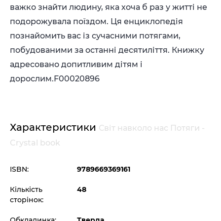
важко знайти людину, яка хоча б раз у житті не
подорожувала поїздом. Ця енциклопедія
познайомить вас із сучасними потягами,
побудованими за останні десятиліття. Книжку
адресовано допитливим дітям і
дорослим.F00020896
Характеристики
Світ навколо нас Потяги -
Crystal book
ISBN:
9789669369161
Кількість
48
сторінок:
Обкладинка:
Тверда