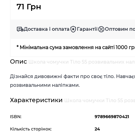
71 Грн
Доставка і оплата
Гарантії
Оптовим п
* Мінімальна сума замовлення на сайті 1000 г
Опис
Школа чомучки Тіло 55 розвивальних налі
Дізнайся дивовижні факти про своє тіло. Навчає
розвивальними наліпками.
Характеристики
Школа чомучки Тіло 55 розв
ISBN:
9789669870421
Кількість сторінок:
24