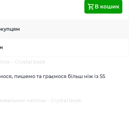
В кошик
окупцям
рн
пок - Crystal book
мося, пишемо та граємося більш ніж із 55
ивальних наліпок - Crystal book