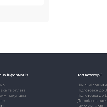
сна інформація
Топ категорії
вна
Шкільні зошити
вка та оплата
Підготовка до 
вим покупцям
Підготовка до 
нас
Дошкільна навч
тії
Іноземні мови