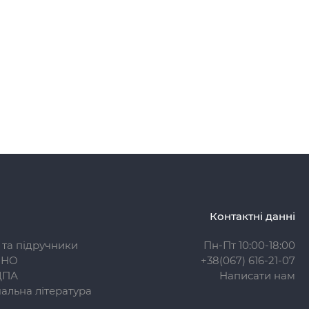
Контактні данні
 та підручники
Пн-Пт 10:00-18:00
ЗНО
+38(067) 616-21-07
ДПА
Написати нам
альна література