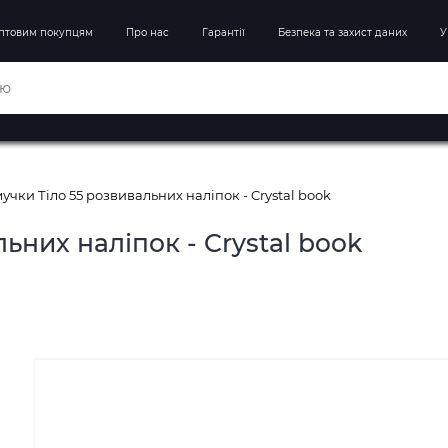
птовим покупцям
Про нас
Гарантії
Безпека та захист даних
У
чки Тіло 55 розвивальних наліпок - Crystal book
ьних наліпок - Crystal book