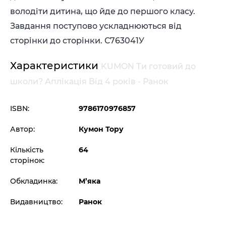
володіти дитина, що йде до першого класу.
Завдання поступово ускладнюються від
сторінки до сторінки.
С763041У
Характеристики
KUMON Ти готовий до
школи? Аплікація Від 4 років - Ранок
ISBN:
9786170976857
Автор:
Кумон Тору
Кількість
64
сторінок:
Обкладинка:
М’яка
Видавництво:
Ранок