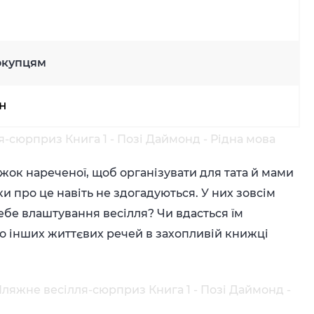
окупцям
рн
-сюрприз Книга 1 - Позі Даймонд - Рідна мова
ужок нареченої, щоб організувати для тата й мами
и про це навіть не здогадуються. У них зовсім
себе влаштування весілля? Чи вдасться їм
о інших життєвих речей в захопливій книжці
ляжне весілля-сюрприз Книга 1 - Позі Даймонд -