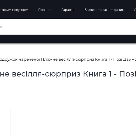
птовим покупцям
Про нас
Гарантії
Безпека та захист даних
У
одружок нареченої Пляжне весілля-сюрприз Книга 1 - Позі Даймо
е весілля-сюрприз Книга 1 - Поз