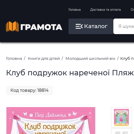
Вправи на зимові канікули
Головна
Доставка та оплата
О
Літо, пляж, плавання, басейни
Каталог
Картини за номерами
Головна
Книги для дітей
Молодший шкільний вік
Клуб п
Клуб подружок нареченої Пляжн
Код товару: 18814