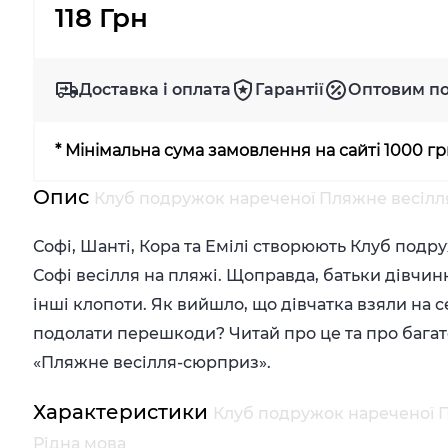
118 Грн
Доставка і оплата
Гарантії
Оптовим п
* Мінімальна сума замовлення на сайті 1000 г
Опис
Клуб подружок нареченої Пляжне весілля
Софі, Шанті, Кора та Емілі створюють Клуб подр
Софі весілля на пляжі. Щоправда, батьки дівчинк
інші клопоти. Як вийшло, що дівчатка взяли на 
подолати перешкоди? Читай про це та про багат
«Пляжне весілля-сюрприз».
Характеристики
Клуб подружок нареченої П
Рідна мова