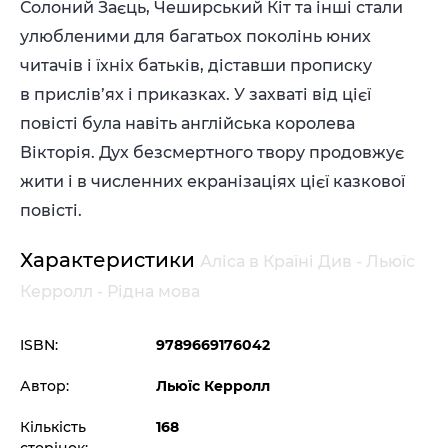
Солоний Заєць, Чеширський Кіт та інші стали
улюбленими для багатьох поколінь юних
читачів і їхніх батьків, діставши прописку
в прислів’ях і приказках. У захваті від цієї
повісті була навіть англійська королева
Вікторія. Дух безсмертного твору продов­жує
жити і в численних екранізаціях цієї казкової
повісті.
Характеристики
Аліса в Країні Див - Льюїс
Керролл - Рідна мова
ISBN:
9789669176042
Автор:
Льюїс Керролл
Кількість
168