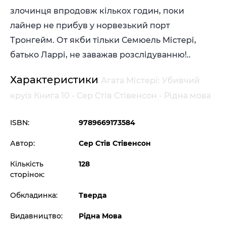
злочинця впродовж кількох годин, поки
лайнер не прибув у норвезький порт
Тронгейм. От якби тільки Семюель Містері,
батько Ларрі, не заважав розслідуванню!..
Характеристики
Агата Містері: Убивчий
круїз Книга 10 - Сер Стів Стівенсон - Рідна мова
ISBN:
9789669173584
Автор:
Сер Стів Стівенсон
Кількість
128
сторінок:
Обкладинка:
Тверда
Видавництво:
Рідна Мова