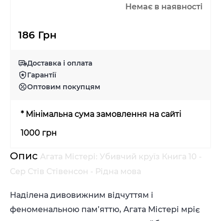
Немає в наявності
186 Грн
Доставка і оплата
Гарантії
Оптовим покупцям
* Мінімальна сума замовлення на сайті
1000 грн
Опис
Агата Містері: Убивчий круїз Книга 10 -
Сер Стів Стівенсон - Рідна мова
Наділена дивовижним відчуттям і
феноменальною пам’яттю, Агата Містері мріє