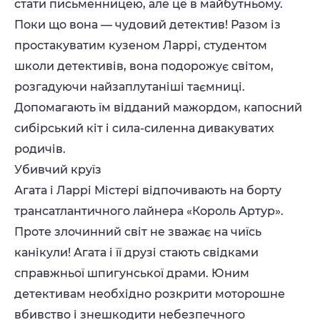
стати письменницею, але це в майбутньому.
Поки що вона — чудовий детектив! Разом із
простакуватим кузеном Ларрі, студентом
школи детективів, вона подорожує світом,
розгадуючи найзаплутаніші таємниці.
Допомагають їм відданий мажордом, капосний
сибірський кіт і сила-силенна дивакуватих
родичів.
Убивчий круїз
Агата і Ларрі Містері відпочивають на борту
трансатлантичного лайнера «Король Артур».
Проте злочинний світ не зважає на чиїсь
канікули! Агата і її друзі стають свідками
справжньої шпигунської драми. Юним
детективам необхідно розкрити моторошне
вбивство і знешкодити небезпечного