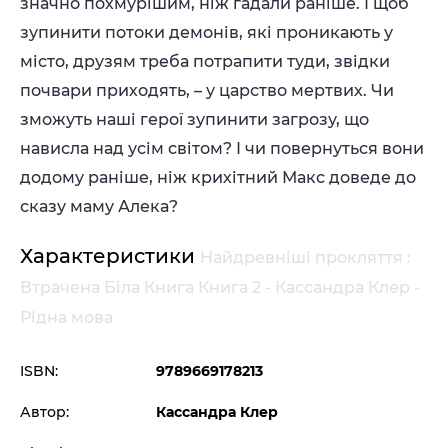
значно похмурішим, ніж гадали раніше. І щоб
зупинити потоки демонів, які проникають у
місто, друзям треба потрапити туди, звідки
почвари приходять, – у царство мертвих. Чи
зможуть наші герої зупинити загрозу, що
нависла над усім світом? І чи повернуться вони
додому раніше, ніж крихітний Макс доведе до
сказу маму Алека?
Характеристики
Найдревніші прокляття :
Втрачена Біла Книга Книга 2 - Кассандра Клер -
Рідна мова
ISBN:
9789669178213
Автор:
Кассандра Клер