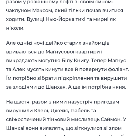
разом у розкішному лофті зі своїм сином-
чаклуном Максом, який тільки почав вчитися
ходити. Вулиці Нью-Йорка тихі та мирні як
ніколи.
Але однієї ночі двійко старих знайомців
вриваються до Маґнусової квартири і
викрадають могутню Білу Книгу. Тепер Маґнус
та Алек мусять кинути все й повернути фоліант.
Їм потрібно зібрати підкріплення та вирушити
за злодіями до Шанхая. А ще їм потрібна няня.
На щастя, разом з ними назустріч пригодам
вирушили Клері, Джейс, Ізабель та
свіжоспечений тіньовий мисливець Саймон. У
Шанхаї вони виявлять, що зіткнулися зі злом