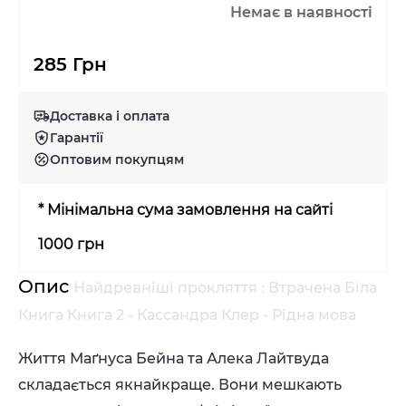
Немає в наявності
285 Грн
Доставка і оплата
Гарантії
Оптовим покупцям
* Мінімальна сума замовлення на сайті
1000 грн
Опис
Найдревніші прокляття : Втрачена Біла
Книга Книга 2 - Кассандра Клер - Рідна мова
Життя Маґнуса Бейна та Алека Лайтвуда
складається якнайкраще. Вони мешкають