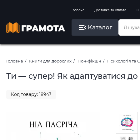
Вправи на зимові канікули
Головна
Доставка та оплата
О
Літо, пляж, плавання, басейни
Каталог
Картини за номерами
Головна
Книги для дорослих
Нон-фікшн
Психологія та 
Ти — супер! Як адаптуватися до 
Код товару: 18947