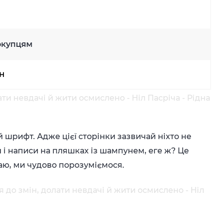
окупцям
рн
ати невдачі й жити осмислено - Ніл Пасріча - Рідна
й шрифт. Адже цієї сторінки зазвичай ніхто не
єш і написи на пляшках із шампунем, еге ж? Це
аю, ми чудово порозуміємося.
я до змін, долати невдачі й жити осмислено - Ніл