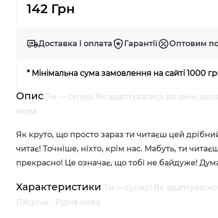
142 Грн
Доставка і оплата
Гарантії
Оптовим п
* Мінімальна сума замовлення на сайті 1000 г
Опис
Ти — супер! Як адаптуватися до змін, дол
мова
Як круто, що просто зараз ти читаєш цей дрібни
читає! Точніше, ніхто, крім нас. Мабуть, ти чита
прекрасно! Це означає, що тобі не байдуже! Дум
Характеристики
Ти — супер! Як адаптуватис
Пасріча - Рідна мова