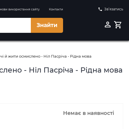
Зв’язатись
мови використання сайту
Контакти
Знайти
чі й жити осмислено - Ніл Пасріча - Рідна мова
слено - Ніл Пасріча - Рідна мова
Немає в наявності