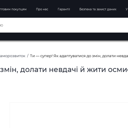
птовим покупцям
Про нас
Гарантії
Безпека та захист даних
У
Саморозвиток
Ти — супер! Як адаптуватися до змін, долати невда
змін, долати невдачі й жити осми