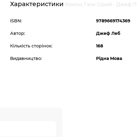
Характеристики
Комікс Галк Сірий - Джеф Л
ISBN:
9789669174369
Автор:
Джеф Леб
Кількість сторінок:
168
Видавництво:
Рідна Мова