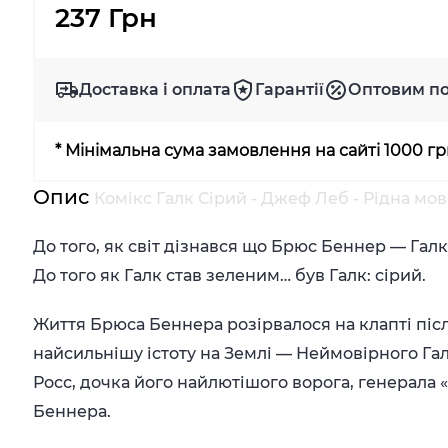
237 Грн
Доставка і оплата
Гарантії
Оптовим п
* Мінімальна сума замовлення на сайті 1000 г
Опис
Комікс Галк Сірий - Джеф Леб - Рідна мов
До того, як світ дізнався що Брюс Беннер — Галк.
До того як Галк став зеленим… був Галк: сірий.
Життя Брюса Беннера розірвалося на клапті післ
найсильнішу істоту на Землі — Неймовірного Галк
Росс, дочка його найлютішого ворога, генерала
Беннера.