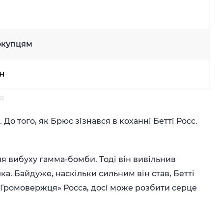
окупцям
рн
а
 До того, як Брюс зізнався в коханні Бетті Росс.
я вибуху гамма-бомби. Тоді він вивільнив
а. Байдуже, наскільки сильним він став, Бетті
 «Громовержця» Росса, досі може розбити серце