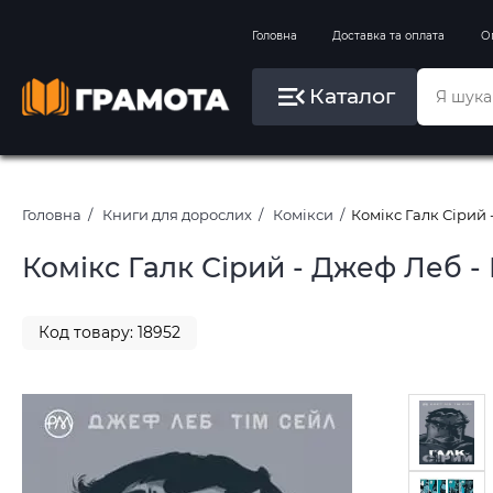
Вправи на зимові канікули
Головна
Доставка та оплата
О
Літо, пляж, плавання, басейни
Каталог
Картини за номерами
Головна
Книги для дорослих
Комікси
Комікс Галк Сірий 
Комікс Галк Сірий - Джеф Леб -
Код товару: 18952