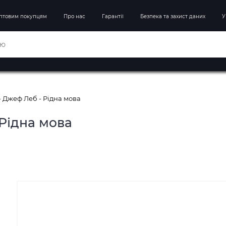
птовим покупцям
Про нас
Гарантії
Безпека та захист даних
У
- Джеф Леб - Рідна мова
 Рідна мова