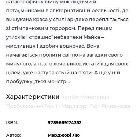
катастрофічну війну між людьми й
потаємниками в альтернативній реальності, де
вишукана краса у стилі ар-деко переплітається
зі стімпанковим горрором. Перед лицем
утисків і страшної небезпеки Майка –
мисливиця і здобич водночас. Вона
намагається пролити світло на загадки свого
минулого, а ті, хто хоче використати її для своїх
цілей, уже наступають їй на п’яти. А ще у ній
пробуджується монстр...
Характеристики
Комікс Монстриця
Пробудження Том 1 - Марджорі Лю - Рідна мова
ISBN:
9789669174352
Автор:
Марджорі Лю