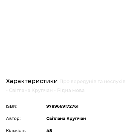
Характеристики
Про вередунів та неслухів
- Світлана Крупчан - Рідна мова
ISBN:
9789669172761
Автор:
Світлана Крупчан
Кількість
48