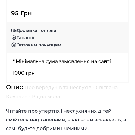
95 Грн
Доставка і оплата
Гарантії
Оптовим покупцям
* Мінімальна сума замовлення на сайті
1000 грн
Опис
Про вередунів та неслухів - Світлана
Крупчан - Рідна мова
Читайте про упертих і неслухняних дітей,
смійтеся над халепами, в які вони вскакують, а
самі будьте добрими і чемними.