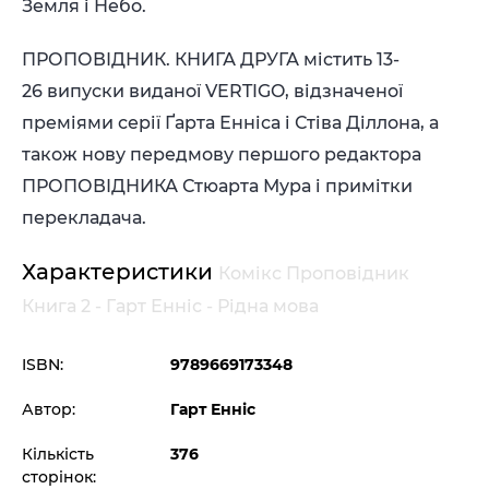
Земля і Небо.
ПРОПОВІДНИК. КНИГА ДРУГА містить 13-
26 випуски виданої VERTIGO, відзначеної
преміями серії Ґарта Енніса і Стіва Діллона, а
також нову передмову першого редактора
ПРОПОВІДНИКА Стюарта Мура і примітки
перекладача.
Характеристики
Комікс Проповідник
Книга 2 - Гарт Енніс - Рідна мова
ISBN:
9789669173348
Автор:
Гарт Енніс
Кількість
376
сторінок: