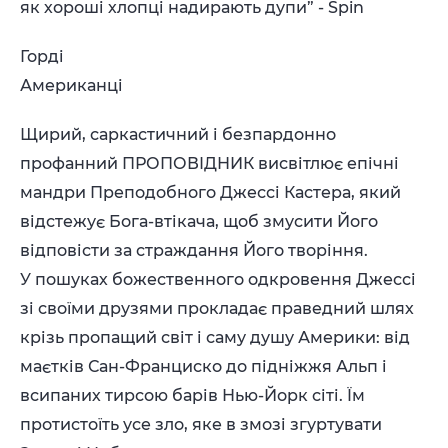
як хороші хлопці надирають дупи” - Spin
Горді
Американці
Щирий, саркастичний і безпардонно
профанний ПРОПОВІДНИК висвітлює епічні
мандри Преподобного Джессі Кастера, який
відстежує Бога-втікача, щоб змусити Його
відповісти за страждання Його творіння.
У пошуках божественного одкровення Джессі
зі своїми друзями прокладає праведний шлях
крізь пропащий світ і саму душу Америки: від
маєтків Сан-Франциско до підніжжя Альп і
всипаних тирсою барів Нью-Йорк сіті. Їм
протистоїть усе зло, яке в змозі згуртувати