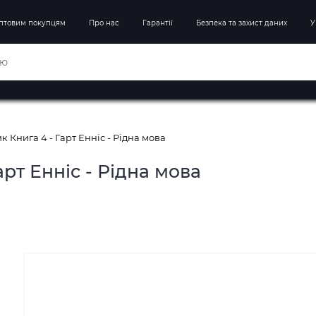
птовим покупцям
Про нас
Гарантії
Безпека та захист даних
У
 Книга 4 - Гарт Енніс - Рідна мова
рт Енніс - Рідна мова