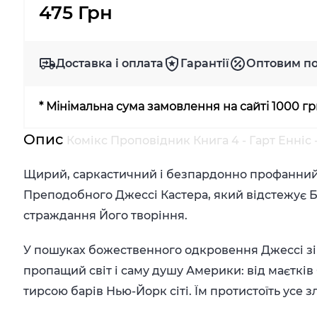
475 Грн
Доставка і оплата
Гарантії
Оптовим п
* Мінімальна сума замовлення на сайті 1000 г
Опис
Комікс Проповідник Книга 4 - Гарт Енніс 
Щирий, саркастичний і безпардонно профанний
Преподобного Джессі Кастера, який відстежує Бо
страждання Його творіння.
У пошуках божественного одкровення Джессі зі
пропащий світ і саму душу Америки: від маєткі
тирсою барів Нью-Йорк сіті. Їм протистоїть усе зл