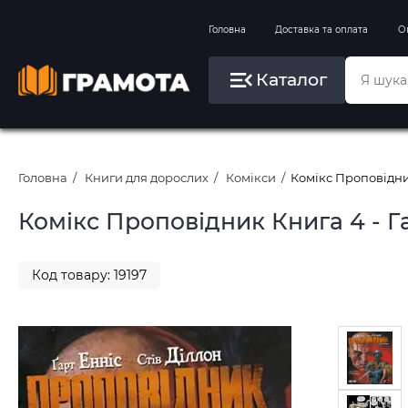
Вправи на зимові канікули
Головна
Доставка та оплата
О
Літо, пляж, плавання, басейни
Каталог
Картини за номерами
Головна
Книги для дорослих
Комікси
Комікс Проповідник
Комікс Проповідник Книга 4 - Га
Код товару: 19197