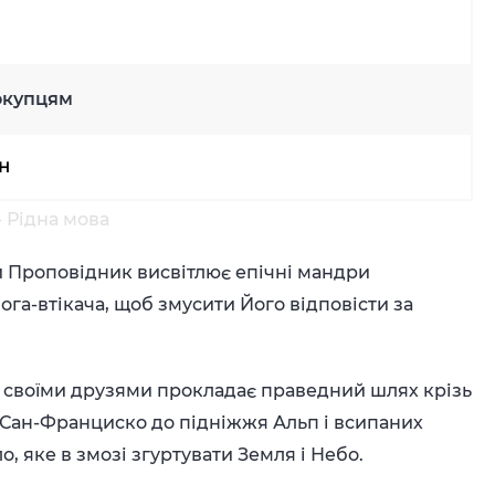
окупцям
рн
- Рідна мова
 Проповідник висвітлює епічні мандри
га-втікача, щоб змусити Його відповісти за
 своїми друзями прокладає праведний шлях крізь
в Сан-Франциско до підніжжя Альп і всипаних
о, яке в змозі згуртувати Земля і Небо.