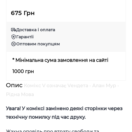
675 Грн
Доставка і оплата
Гарантії
Оптовим покупцям
* Мінімальна сума замовлення на сайті
1000 грн
Опис
Комікс V означає Vендета - Алан Мур -
Рідна Мова
Увага! У коміксі замінено деякі сторінки через
технічну помилку під час друку.
Жахна оповідь про втрату свободи та