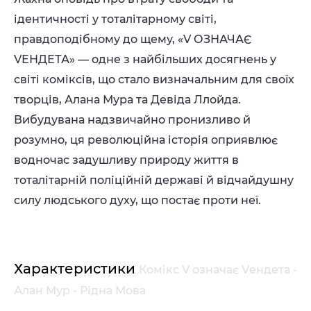
ідентичності у тоталітарному світі,
правдоподібному до щему, «V ОЗНАЧАЄ
VЕНДЕТА» — одне з найбільших досягнень у
світі коміксів, що стало визначальним для своїх
творців, Алана Мура та Девіда Ллойда.
Вибудувана надзвичайно пронизливо й
розумно, ця революційна історія оприявлює
водночас задушливу природу життя в
тоталітарній поліційній державі й відчайдушну
силу людського духу, що постає проти неї.
Характеристики
Комікс V означає Vендета -
Алан Мур - Рідна Мова