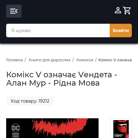
Знайти
Головна
Книги для дорослих
Комікси
Комікс V означає V
Комікс V означає Vендета -
Алан Мур - Рідна Мова
Код товару: 19212