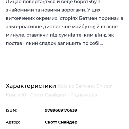
Лицар повертається й веде боротьбу зі
знайомими та новими ворогами. У цих
витончених окремих історіях Бетмен поринає в
альтернативне дистопічне майбутнє й власне
минуле, ставлячи під сумнів те, ким він є, як
постав і який спадок залишить по собі…
Характеристики
Комікс Бетмен: Епілог
Книга 10 - Скотт Снайдер - Рідна мова
ISBN:
9789669176639
Автор:
Скотт Снайдер