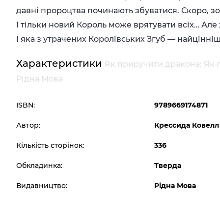
давні пророцтва починають збуватися. Скоро, з
І тільки новий Король може врятувати всіх… Але
І яка з утрачених Королівських Згуб — найцінніш
Характеристики
Як приручити дракона: Як 
Рідна Мова
ISBN:
9789669174871
Автор:
Крессида Ковелл
Кількість сторінок:
336
Обкладинка:
Тверда
Видавництво:
Рідна Мова