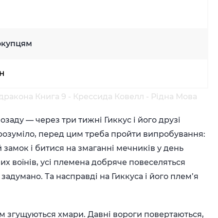
окупцям
рн
ракона Книга 9 - Крессида Ковелл - Рідна Мова
озаду — через три тижні Гиккус і його друзі
розуміло, перед цим треба пройти випробування:
амок і битися на змаганні мечників у день
вих воїнів, усі племена добряче повеселяться
 задумано. Та насправді на Гиккуса і його плем’я
ом згущуються хмари. Давні вороги повертаються,