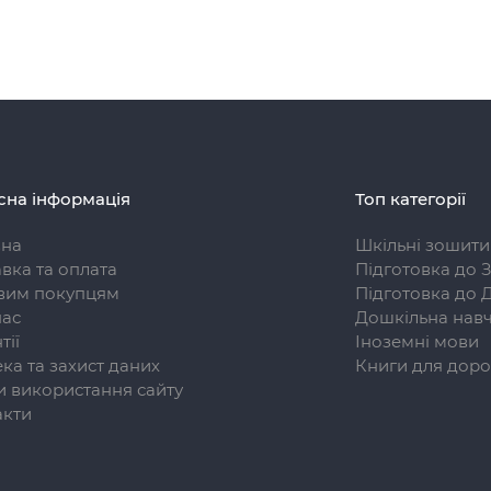
сна інформація
Топ категорії
вна
Шкільні зошити
вка та оплата
Підготовка до 
вим покупцям
Підготовка до 
нас
Дошкільна навч
тії
Іноземні мови
ка та захист даних
Книги для доро
 використання сайту
акти