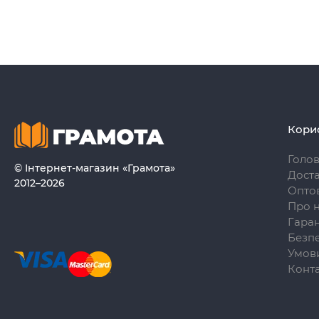
Кори
Голо
© Інтернет-магазин «Грамота»
Доста
2012–2026
Опто
Про 
Гаран
Безпе
Умови
Конт