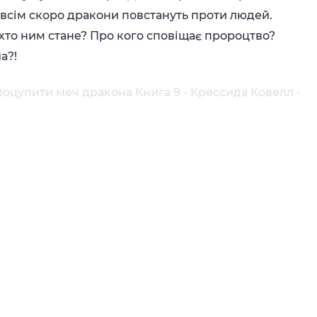
овсім скоро дракони повстануть проти людей.
 хто ним стане? Про кого сповіщає пророцтво?
а?!
поцупити меч дракона Книга 9 - Крессида Ковелл -