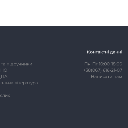
Контактні данні
 та підручники
Пн-Пт 10:00-18:00
ЗНО
+38(067) 616-21-07
ДПА
Написати нам
альна література
слих