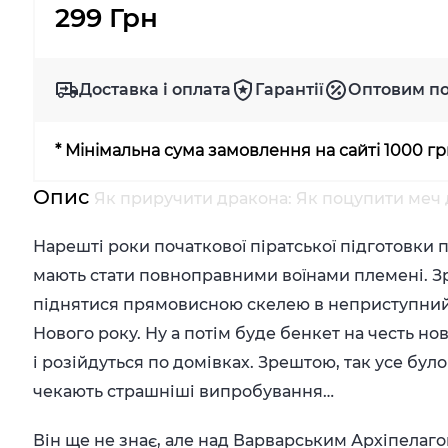
299 Грн
Доставка і оплата
Гарантії
Оптовим п
* Мінімальна сума замовлення на сайті 1000 г
Опис
Як приручити дракона: Як поцупити меч д
Нарешті роки початкової піратської підготовки п
мають стати повноправними воїнами племені. З
піднятися прямовисною скелею в неприступний з
Нового року. Ну а потім буде бенкет на честь но
і розійдуться по домівках. Зрештою, так усе було
чекають страшніші випробування…
Він ще не знає, але над Варварським Архіпелаг