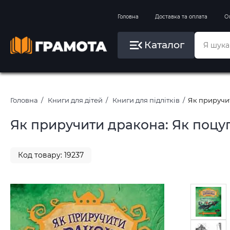
Вправи на зимові канікули
Головна
Доставка та оплата
О
Літо, пляж, плавання, басейни
Каталог
Картини за номерами
Головна
Книги для дітей
Книги для підлітків
Як приручит
Як приручити дракона: Як поцуп
Код товару: 19237