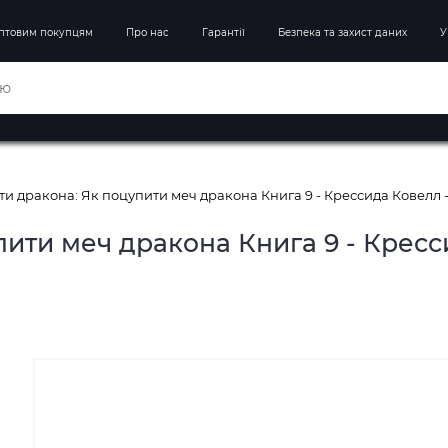
птовим покупцям
Про нас
Гарантії
Безпека та захист даних
У
и дракона: Як поцупити меч дракона Книга 9 - Крессида Ковелл 
ити меч дракона Книга 9 - Кресс