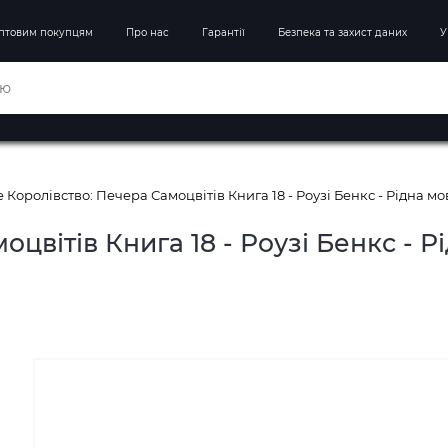
птовим покупцям
Про нас
Гарантії
Безпека та захист даних
У
 Королівство: Печера Самоцвітів Книга 18 - Роузі Бенкс - Рідна мо
цвітів Книга 18 - Роузі Бенкс - Р