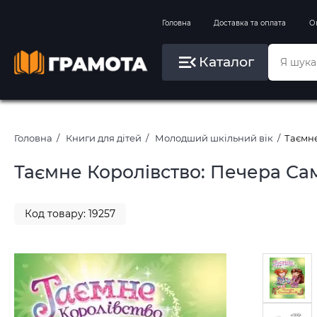
Вправи на зимові канікули
Головна
Доставка та оплата
О
Літо, пляж, плавання, басейни
Каталог
Картини за номерами
Головна
Книги для дітей
Молодший шкільний вік
Таємне
Таємне Королівство: Печера Само
Код товару: 19257