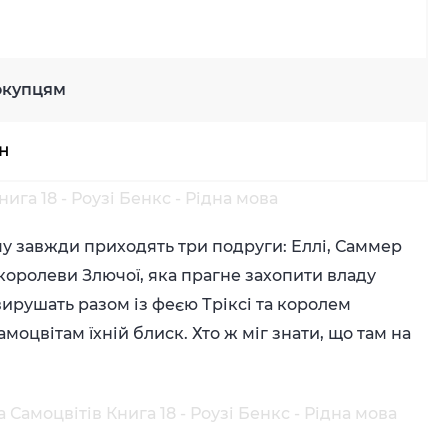
окупцям
рн
ига 18 - Роузі Бенкс - Рідна мова
му завжди приходять три подруги: Еллі, Саммер
 королеви Злючої, яка прагне захопити владу
вирушать разом із феєю Тріксі та королем
цвітам їхній блиск. Хто ж міг знати, що там на
Самоцвітів Книга 18 - Роузі Бенкс - Рідна мова