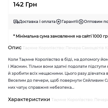
142 Грн
Доставка і оплата
Гарантії
Оптовим п
* Мінімальна сума замовлення на сайті 1000 г
Опис
Таємне Королівство: Печера Самоцвітів Кн
Коли Таємне Королівство в біді, на допомогу йо
і Жасмин. Тільки вони здатні подолати підступи
й зробити всіх нещасними. Цього разу дівчатка 
Веселим до печери, щоб повернути Сяйливим Само
них чатує справжня небезпека…
Характеристики
Таємне Королівство: Печера 