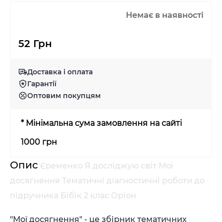
Немає в наявності
52 Грн
Доставка і оплата
Гарантії
Оптовим покупцям
* Мінімальна сума замовлення на сайті
1000 грн
Опис
Єременко Я досліджую світ Мої
досягнення Тематичні діагностичні роботи до
підручника Бібік 2 клас Оріон
"Мої досягнення" - це збірник тематичних