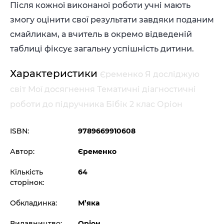
Після кожної виконаної роботи учні мають
змогу оцінити свої результати завдяки поданим
смайликам, а вчитель в окремо відведеній
таблиці фіксує загальну успішність дитини.
Характеристики
Єременко Я досліджую
світ Мої досягнення Тематичні діагностичні
роботи до підручника Бібік 2 клас Оріон
ISBN:
9789669910608
Автор:
Єременко
Кількість
64
сторінок:
Обкладинка:
М’яка
Видавництво:
Оріон