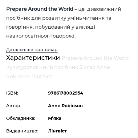
Prepare Around the World
– це дивовижний
посібник для розвитку умінь читання та
говоріння, побудований у вигляді
навколосвітньої подорожі.
Детальніше про товар
Характеристики
Prepare Around the World
Культурологічний посібник 5 клас Anne
Robinson Лінгвіст
ISBN:
9786178002954
Автор:
Anne Robinson
Обкладинка:
М’яка
Видавництво:
Лінгвіст