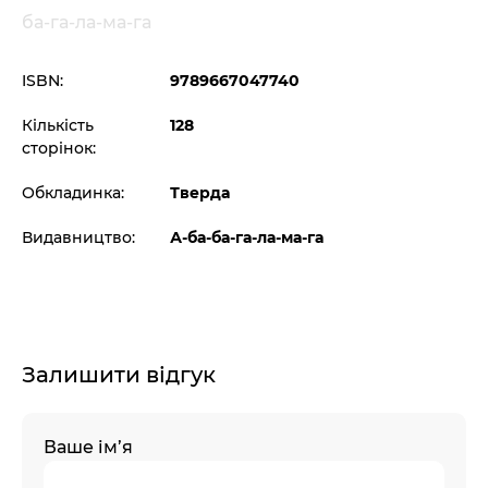
ба-га-ла-ма-га
ISBN:
9789667047740
Кількість
128
сторінок:
Обкладинка:
Тверда
Видавництво:
А-ба-ба-га-ла-ма-га
Залишити відгук
Ваше ім’я