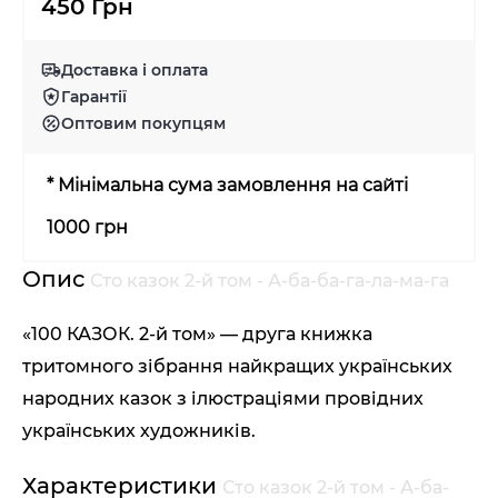
450 Грн
Доставка і оплата
Гарантії
Оптовим покупцям
* Мінімальна сума замовлення на сайті
1000 грн
Опис
Сто казок 2-й том - А-ба-ба-га-ла-ма-га
«100 КАЗОК. 2-й том» — друга книжка
тритомного зібрання найкращих українських
народних казок з ілюстраціями провідних
українських художників.
Характеристики
Сто казок 2-й том - А-ба-