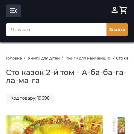
Знайти
Головна
Книги для дітей
Книги для найменших
Сто казо
Сто казок 2-й том - А-ба-ба-га-
ла-ма-га
Код товару: 19698