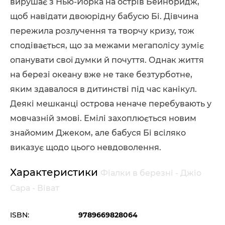
вирушає з Нью-Йорка на острів Бейнбридж,
щоб навідати двоюрідну бабусю Бі. Дівчина
пережила розлучення та творчу кризу, тож
сподівається, що за межами мегаполісу зуміє
опанувати свої думки й почуття. Однак життя
на березі океану вже не таке безтурботне,
яким здавалося в дитинстві під час канікул.
Деякі мешканці острова неначе перебувають у
мовчазній змові. Емілі захоплюється новим
знайомим Джеком, але бабуся Бі всіляко
виказує щодо цього невдоволення.
Характеристики
Фіалки в березні - Джіо
Сара - Віват
ISBN:
9789669828064