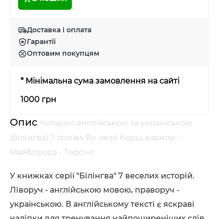
Доставка і оплата
Гарантії
Оптовим покупцям
* Мінімальна сума замовлення на сайті
1000 грн
Опис
Читаємо англійською та українською
(білінгва) 7 stories Як звірі борщ варили -
Майборода - Торсінг
У книжках серії "Білінгва" 7 веселих исторій.
Ліворуч - англійською мовою, праворуч -
українською. В англійському тексті є яскраві
наліпки для тренування найпоширеніших слів.