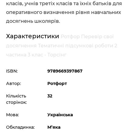
класів, учнів третіх класів та їхніх батьків для
оперативного визначення рівня навчальних
досягнень школярів.
Характеристики
Ротфор Перевір свої
досягнення Тематичні підсумкові роботи 2
частина 3 клас - Торсінг
ISBN:
9789669397867
Автор:
Ротфорт
Кількість
32
сторінок:
Мова:
Українська
Обкладинка:
М’яка