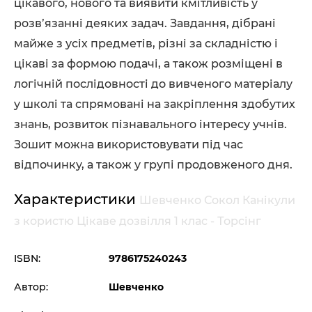
цікавого, нового та виявити кмітливість у
розв’язанні деяких задач. Завдання, дібрані
майже з усіх предметів, різні за складністю і
цікаві за формою подачі, а також розміщені в
логічній послідовності до вивченого матеріалу
у школі та спрямовані на закріплення здобутих
знань, розвиток пізнавального інтересу учнів.
Зошит можна використовувати під час
відпочинку, а також у групі продовженого дня.
Характеристики
Шевченко Сокол Канікули
з користю Цікаве дозвілля 1 клас - Торсінг
ISBN:
9786175240243
Автор:
Шевченко