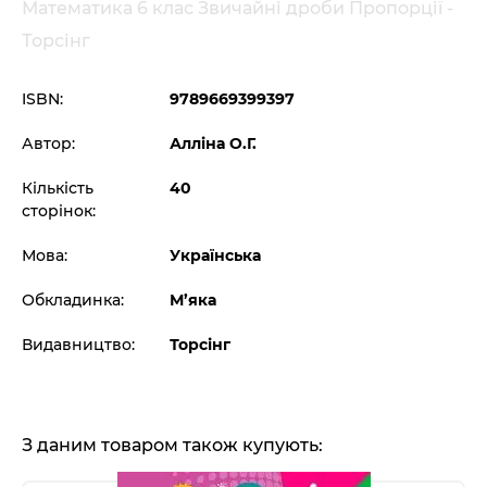
Математика 6 клас Звичайні дроби Пропорції -
Торсінг
ISBN:
9789669399397
Автор:
Алліна О.Г.
Кількість
40
сторінок:
Мова:
Українська
Обкладинка:
М’яка
Видавництво:
Торсінг
З даним товаром також купують: