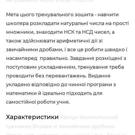
натуральних чисел 6 клас - Торсінг
Мета цього тренувального зошита - навчити
школяра розкладати натуральні числа на прості
множники, знаходити НСК та НСД чисел, а
також здійснювати арифметичні дії зі
звичайними дробами, і все це робити швидко і
насамперед правильно. Завдання розміщені з
поступовим ускладненням, тренування треба
проводити без перевантажень. Видання
укладено відповідно до чинної програми з
математики й ідеально підходить для
самостійної роботи учня.
Характеристики
Каплун Математичний
тренажер Вправи зі звичайними дробами