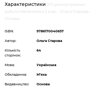
Характеристики
УСІ діагностувальні
роботи Математика 5 клас - Ольга Старова -
Основа
ISBN:
9786170040657
Автор:
Ольга Старова
Кількість
64
сторінок:
Мова:
Українська
Обкладинка:
М’яка
Видавництво:
Основа