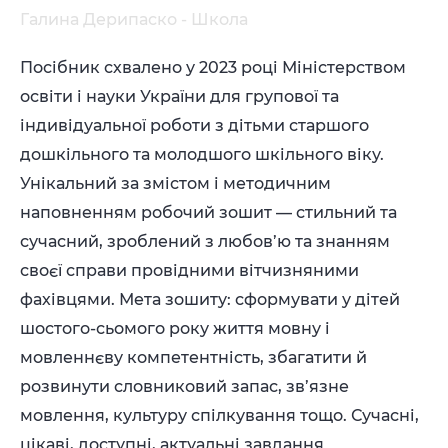
Галина Дерипаско - Школа
Посібник схвалено у 2023 році Міністерством
освіти і науки України для групової та
індивідуальної роботи з дітьми старшого
дошкільного та молодшого шкільного віку.
Унікальний за змістом і методичним
наповненням робочий зошит — стильний та
сучасний, зроблений з любов’ю та знанням
своєї справи провідними вітчизняними
фахівцями. Мета зошиту: сформувати у дітей
шостого-сьомого року життя мовну і
мовленнєву компетентність, збагатити й
розвинути словниковий запас, зв’язне
мовлення, культуру спілкування тощо. Сучасні,
цікаві, доступні, актуальні завдання