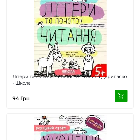
Літери та початок читання 5+ - Галина Дерипаско
- Школа
94 Грн