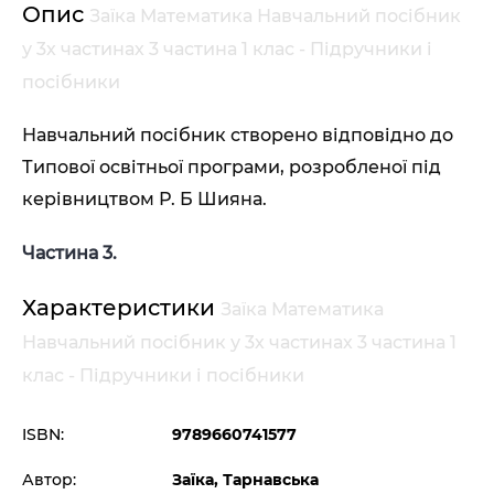
Опис
Заїка Математика Навчальний посібник
у 3х частинах 3 частина 1 клас - Підручники і
посібники
Навчальний посібник створено відповідно до
Типової освітньої програми, розробленої під
керівництвом Р. Б Шияна.
Частина 3.
Характеристики
Заїка Математика
Навчальний посібник у 3х частинах 3 частина 1
клас - Підручники і посібники
ISBN:
9789660741577
Автор:
Заїка, Тарнавська