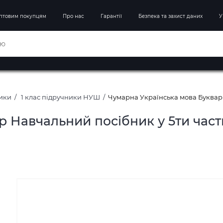
птовим покупцям
Про нас
Гарантії
Безпека та захист даних
У
ники
1 клас підручники НУШ
Чумарна Українська мова Буквар Н
 Навчальний посібник у 5ти части