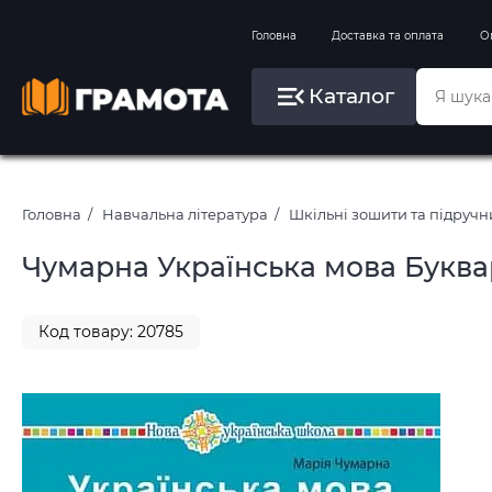
Вправи на зимові канікули
Головна
Доставка та оплата
О
Літо, пляж, плавання, басейни
Каталог
Картини за номерами
Головна
Навчальна література
Шкільні зошити та підруч
Чумарна Українська мова Буквар
Код товару: 20785