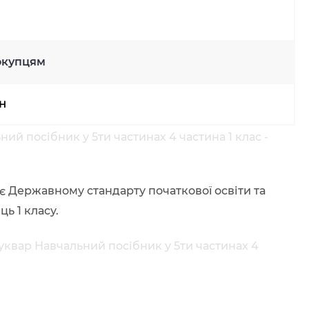
окупцям
рн
ий посібник у 5ти частинах 4 частина 1 клас -
є Державному стандарту початкової освіти та
ь 1 класу.
уквар Навчальний посібник у 5ти частинах 4