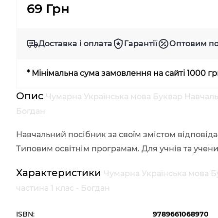
69 Грн
Доставка і оплата
Гарантії
Оптовим п
* Мінімальна сума замовлення на сайті 1000 г
Опис
Чумарна Українська мова Буквар Навчальн
Богдан
Навчальний посібник за своїм змістом відповіда
Типовим освітнім програмам. Для учнів та учениц
Характеристики
Чумарна Українська мова Б
частина 1 клас - Богдан
ISBN:
9789661068970