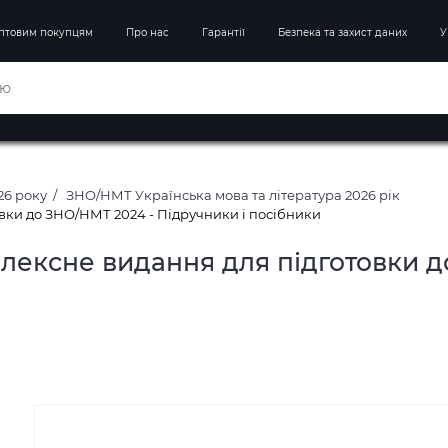
птовим покупцям
Про нас
Гарантії
Безпека та захист даних
У
26 року
ЗНО/НМТ Українська мова та література 2026 рік
вки до ЗНО/НМТ 2024 - Підручники і посібники
лексне видання для підготовки д