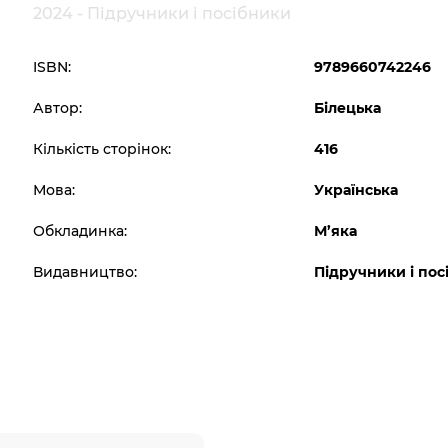
2024 - Підручники і посібники
ISBN:
9789660742246
Автор:
Білецька
Кількість сторінок:
416
Мова:
Українська
Обкладинка:
М’яка
Видавництво:
Підручники і пос