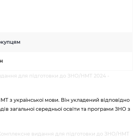
окупцям
рн
дання для підготовки до ЗНО/НМТ 2024 -
Т з української мови. Він укладений відповідно
дів загальної середньої освіти та програми ЗНО з
 Комплексне видання для підготовки до ЗНО/НМТ