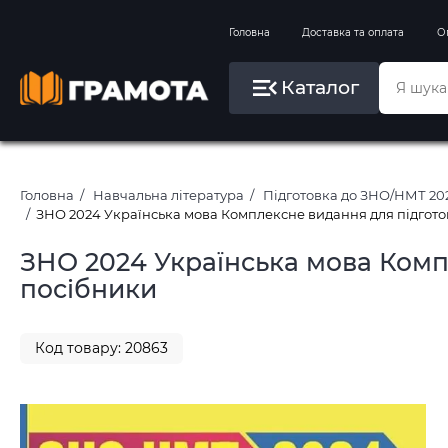
Вправи на зимові канікули
Головна
Доставка та оплата
О
Літо, пляж, плавання, басейни
Каталог
Картини за номерами
Головна
Навчальна література
Підготовка до ЗНО/НМТ 20
ЗНО 2024 Українська мова Комплексне видання для підгото
ЗНО 2024 Українська мова Комп
посібники
Код товару: 20863