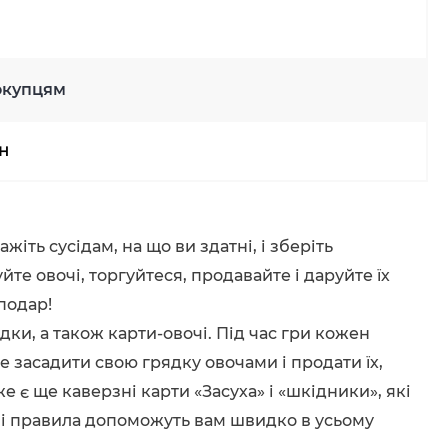
окупцям
рн
жіть сусідам, на що ви здатні, і зберіть
е овочі, торгуйтеся, продавайте і даруйте їх
подар!
ки, а також карти-овочі. Під час гри кожен
 засадити свою грядку овочами і продати їх,
 є ще каверзні карти «Засуха» і «шкідники», які
ні правила допоможуть вам швидко в усьому