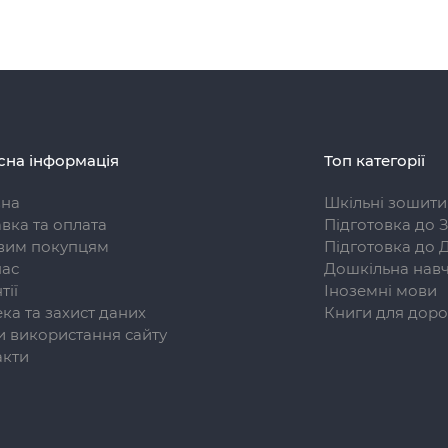
сна інформація
Топ категорії
вна
Шкільні зошити
вка та оплата
Підготовка до 
вим покупцям
Підготовка до 
нас
Дошкільна навч
тії
Іноземні мови
ка та захист даних
Книги для доро
 використання сайту
акти