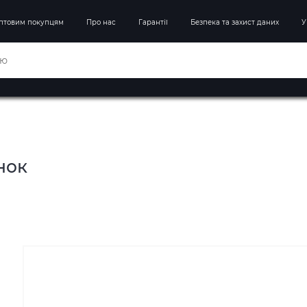
птовим покупцям
Про нас
Гарантії
Безпека та захист даних
У
нок