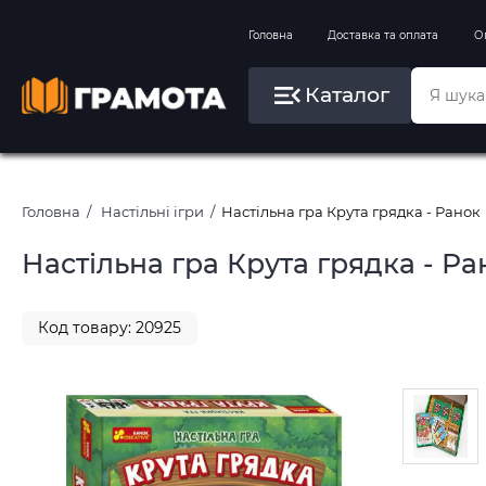
Вправи на зимові канікули
Головна
Доставка та оплата
О
Літо, пляж, плавання, басейни
Каталог
Картини за номерами
Головна
Настільні ігри
Настільна гра Крута грядка - Ранок
Настільна гра Крута грядка - Ра
Код товару: 20925