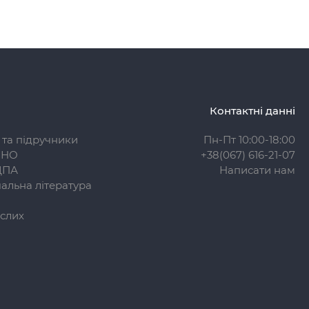
Контактні данні
 та підручники
Пн-Пт 10:00-18:00
ЗНО
+38(067) 616-21-07
ДПА
Написати нам
альна література
слих