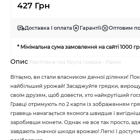
427 Грн
Доставка і оплата
Гарантії
Оптовим п
* Мінімальна сума замовлення на сайті 1000 г
Опис
Настільна гра Крута грядка - Ранок
Вітаємо, ви стали власником дачної ділянки! Пока
найбільший урожай! Засаджуйте грядки, вирощуйт
своїм друзям, щоб довести, хто найкрутіший гос
Гравці отримують по 2 карти із зображенням гряд
гравець намагається якомога швидше і вигідніше
заробивши монети. Однак не все так просто, адже
завдають значної шкоди врожаю! Легкі і доступ