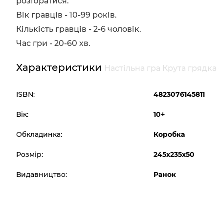
розібратися.
Вік гравців - 10-99 років.
Кількість гравців - 2-6 чоловік.
Час гри - 20-60 хв.
Характеристики
Настільна гра Крута грядка 
ISBN:
4823076145811
Вік:
10+
Обкладинка:
Коробка
Розмір:
245х235х50
Видавництво:
Ранок