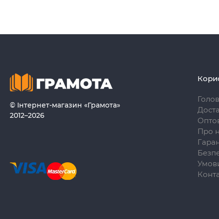
Кори
Голо
© Інтернет-магазин «Грамота»
Доста
2012–2026
Опто
Про 
Гаран
Безпе
Умови
Конт