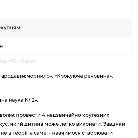
окупцям
рн
ка №3 - Ранок
«Стародавнє чорнило», «Крокуюча речовина»,
на наука № 2».
зволяє провести 4 надзвичайно крутезних
кус, який дитина може легко виконати. Завдяки
е в теорії, а саме: - навчимося створювати