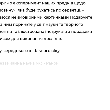
ідтворимо експеримент наших предків щодо
вину», яка буде рухатись по серветці, -
димося неймовірними картинками Подаруйте
 з ним пориньте у світ науки та творчого
ентів та ілюстрована інструкція з порадами
исом для виконання дослідів.
, середнього шкільного віку.
езвичайна наука №3 - Ранок