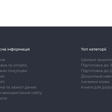
сна інформація
Топ категорії
вна
Шкільні зошити
вка та оплата
Підготовка до 
вим покупцям
Підготовка до 
нас
Дошкільна навч
тії
Іноземні мови
ка та захист даних
Книги для доро
 використання сайту
акти