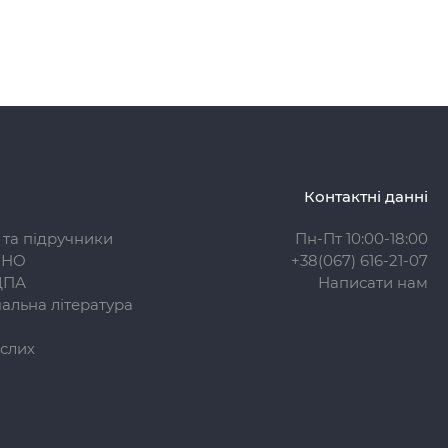
Контактні данні
 та підручники
Пн-Пт 10:00-18:00
ЗНО
+38(067) 616-21-07
ДПА
Написати нам
альна література
слих