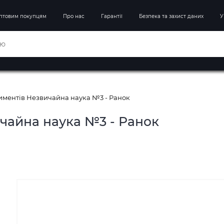
птовим покупцям
Про нас
Гарантії
Безпека та захист даних
У
иментів Незвичайна наука №3 - Ранок
чайна наука №3 - Ранок