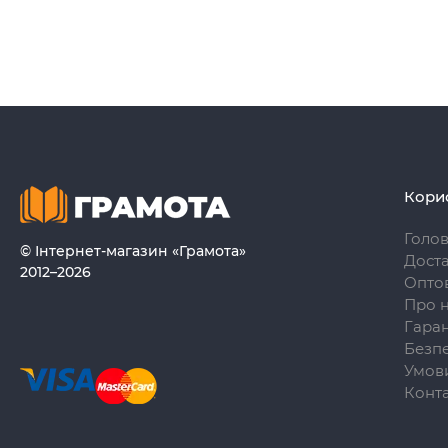
Кори
Голо
© Інтернет-магазин «Грамота»
Доста
2012–2026
Опто
Про 
Гаран
Безпе
Умови
Конт