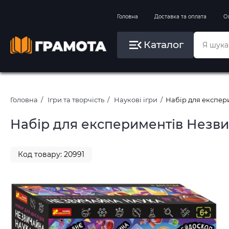
Вправи на зимові канікули
Головна
Доставка та оплата
О
Літо, пляж, плавання, басейни
Каталог
Картини за номерами
Головна
Ігри та творчість
Наукові ігри
Набір для експер
Набір для експериментів Незви
Код товару: 20991