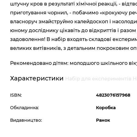
штучну кров в результаті хімічної реакції, - в
приготування чорнил, - побачимо «крокуючу речо
власноруч змайструймо калейдоскоп і насоло
юному досліднику цікавіть до відкриттів і разом
задоволення! В набір входять складові експерим
великих витівників, з детальним покроковим оп
Рекомендовано дітям: молодшого шкільного віку
Характеристики
Набір для експериментів Н
ISBN:
4823076157968
Обкладинка:
Коробка
Видавництво:
Ранок