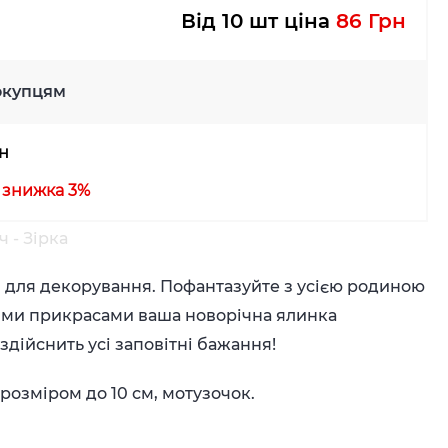
Від 10 шт ціна
86 Грн
окупцям
рн
у знижка 3%
 - Зірка
 для декорування. Пофантазуйте з усією родиною
акими прикрасами ваша новорічна ялинка
дійснить усі заповітні бажання!
 розміром до 10 см, мотузочок.