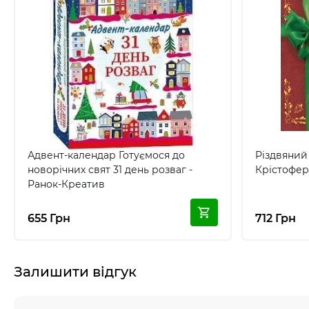
Адвент-календар Готуємося до
Різдвяний 
новорічних свят 31 день розваг -
Крістофер
Ранок-Креатив
655 Грн
712 Грн
Залишити відгук