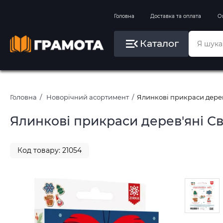
Вправи на зимові канікули
Головна
Доставка та оплата
О
Літо, пляж, плавання, басейни
Каталог
Картини за номерами
Головна
Новорічний асортимент
Ялинкові прикраси дерев'
Ялинкові прикраси дерев'яні Свя
Код товару: 21054