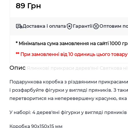
89 Грн
Доставка і оплата
Гарантії
Оптовим п
* Мінімальна сума замовлення на сайті 1000 г
** При замовленні від 10 одиниць цього товар
Опис
Ялинкові прикраси дерев'яні Святкова ніч
Подарункова коробка з різдвяними прикрасами
і розфарбуйте фігурки у вигляді пряників. З т
перетворитися на неперевершену красуню, яка з
У наборі: 4 дерев'яні фігурки у вигляді пряників
Коробка 90х150х15 мм