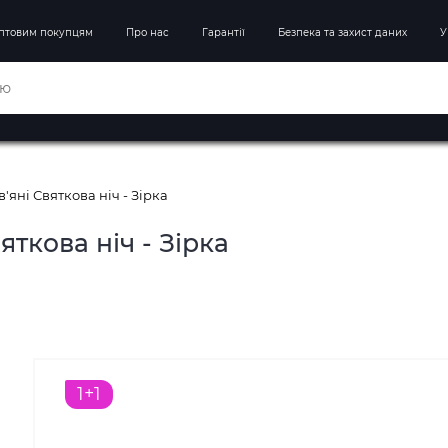
птовим покупцям
Про нас
Гарантії
Безпека та захист даних
У
яні Святкова ніч - Зірка
ткова ніч - Зірка
1+1