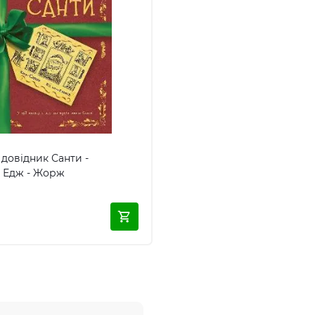
довідник Санти -
 Едж - Жорж