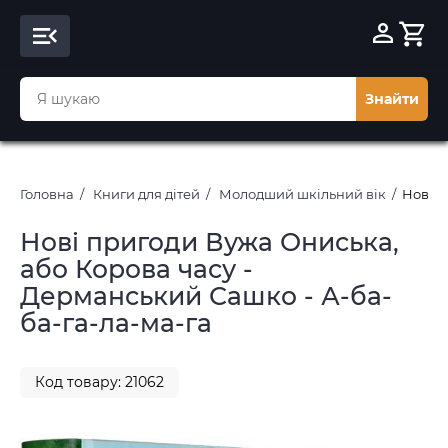
Знайти
Головна
Книги для дітей
Молодший шкільний вік
Новi п
Новi пригоди Вужа Ониська,
або Корова часу -
Дерманський Сашко - А-ба-
ба-га-ла-ма-га
Код товару: 21062