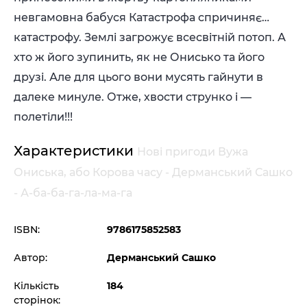
невгамовна бабуся Катастрофа спричиняє…
катастрофу. Землi загрожує всесвiтнiй потоп. А
хто ж його зупинить, як не Онисько та його
друзi. Але для цього вони мусять гайнути в
далеке минуле. Отже, хвости струнко i —
полетiли!!!
Характеристики
Новi пригоди Вужа
Ониська, або Корова часу - Дерманський Сашко
- А-ба-ба-га-ла-ма-га
ISBN:
9786175852583
Автор:
Дерманський Сашко
Кількість
184
сторінок: