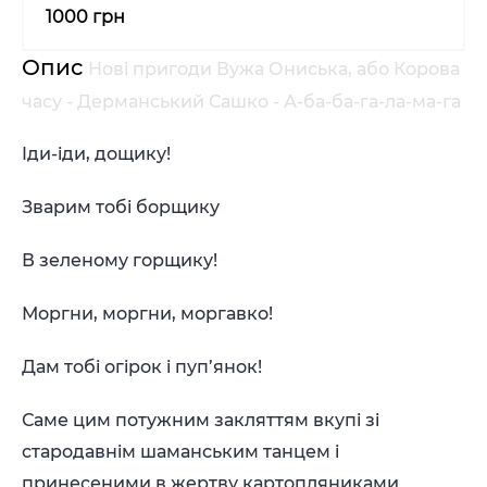
1000 грн
Опис
Новi пригоди Вужа Ониська, або Корова
часу - Дерманський Сашко - А-ба-ба-га-ла-ма-га
Iди-iди, дощику!
Зварим тобi борщику
В зеленому горщику!
Моргни, моргни, моргавко!
Дам тобi огiрок i пуп’янок!
Саме цим потужним закляттям вкупi зi
стародавнiм шаманським танцем i
принесеними в жертву картопляниками