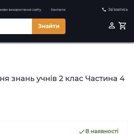
Зв’язатись
мови використання сайту
Контакти
Знайти
я знань учнів 2 клас Частина 4
В наявності