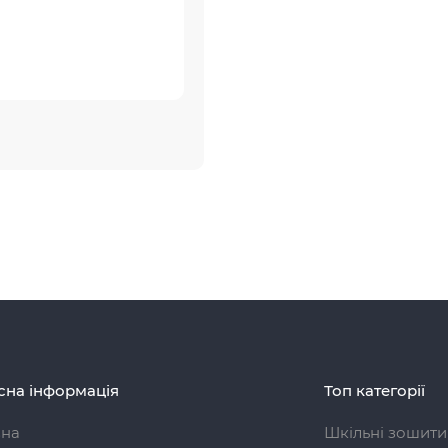
сна інформація
Топ категорії
вна
Шкільні зошити