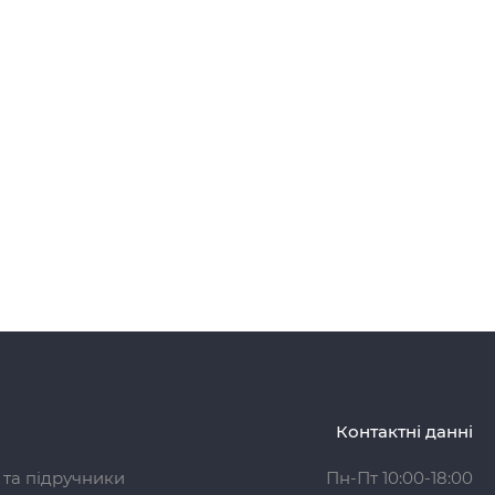
Контактні данні
 та підручники
Пн-Пт 10:00-18:00