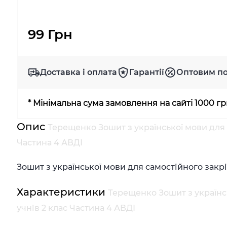
99 Грн
Доставка і оплата
Гарантії
Оптовим п
* Мінімальна сума замовлення на сайті 1000 г
Опис
Терещенко Зошит з української мови для 
Частина 4 АВДІ
Зошит з української мови для самостійного закр
Характеристики
Терещенко Зошит з українс
учнів 2 клас Частина 4 АВДІ