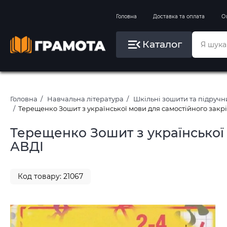
Вправи на зимові канікули
Головна
Доставка та оплата
О
Літо, пляж, плавання, басейни
Каталог
Картини за номерами
Головна
Навчальна література
Шкільні зошити та підруч
Терещенко Зошит з української мови для самостійного закрі
Терещенко Зошит з української 
АВДІ
Код товару: 21067