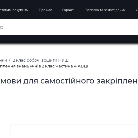
птовим покупцям
Про нас
Гарантії
Безпека та захист даних
У
ники
2 клас робочі зошити НУШ
плення знань учнів 2 клас Частина 4 АВДІ
мови для самостійного закріпленн