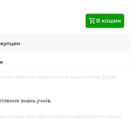
В кошик
окупцям
рн
самостійного закріплення знань учнів 2 клас
іплення знань учнів.
ької мови для самостійного закріплення знань