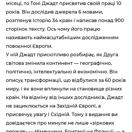
місяці, то Тоні Джадт присвятив своїй праці 10
років. Він дослідив джерела 6 мовами,
розглянув історію 34 країн і написав понад 900
сторінок тексту. Ось чому його працю
називають наймасштабнішим дослідженням
повоєнної Європи.
У ній Джадт прискіпливо розбирає, як Друга
світова змінила континент — географічно,
політично, інтелектуально й економічно. Він
описує трансформації, що відбулися за 60 років
миру, і як вони вплинули на становище різних
країн. На відміну від інших дослідників, Джадт
не зациклюється на Західній Європі, а
присвячує увагу і Східній. Тому з видання ви
довідаєтеся про минуле не лише «зіркових
держав» — Німеччини, Британії чи Франції, — а