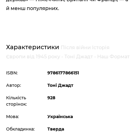
й менш популярних.
Характеристики
Після війни Історія
Європи від 1945 року - Тоні Джадт - Наш Формат
ISBN:
9786177866151
Автор:
Тоні Джадт
Кількість
928
сторінок:
Мова:
Українська
Обкладинка:
Тверда