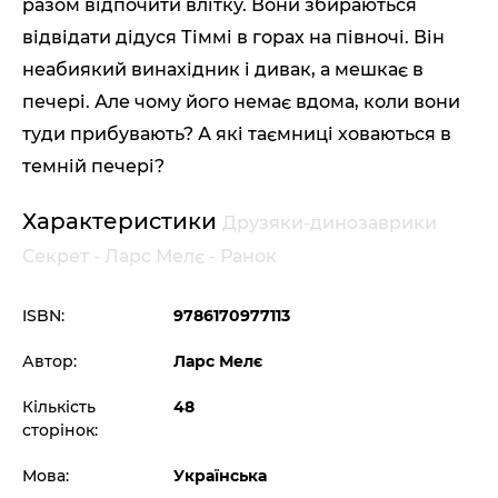
разом відпочити влітку. Вони збираються
відвідати дідуся Тіммі в горах на півночі. Він
неабиякий винахідник і дивак, а мешкає в
печері. Але чому його немає вдома, коли вони
туди прибувають? А які таємниці ховаються в
темній печері?
Характеристики
Друзяки-динозаврики
Секрет - Ларс Мелє - Ранок
ISBN:
9786170977113
Автор:
Ларс Мелє
Кількість
48
сторінок:
Мова:
Українська