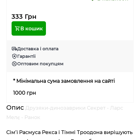
333 Грн
В кошик
Доставка і оплата
Гарантії
Оптовим покупцям
* Мінімальна сума замовлення на сайті
1000 грн
Опис
Друзяки-динозаврики Секрет - Ларс
Мелє - Ранок
Сім’ї Расмуса Рекса і Тіммі Троодона вирішують