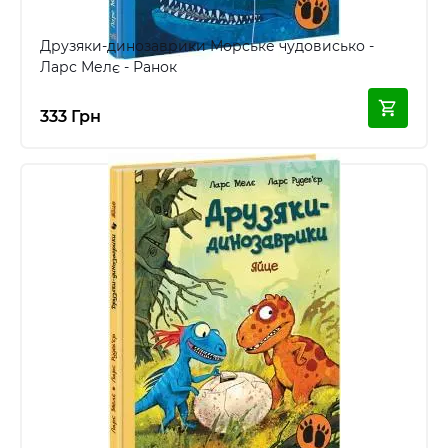
Друзяки-динозаврики Морське чудовисько -
Ларс Мелє - Ранок
333 Грн