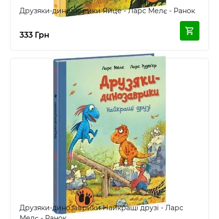
Друзяки-динозаврики Яйце - Ларс Мелє - Ранок
333 Грн
Друзяки-динозаврики Найкращі друзі - Ларс
Мелє - Ранок