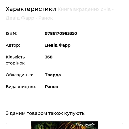
Характеристики
Книга вкрадених снів -
Девід Фарр - Ранок
ISBN:
9786170983350
Автор:
Девід Фарр
Кількість
368
сторінок:
Обкладинка:
Тверда
Видавництво:
Ранок
З даним товаром також купують: