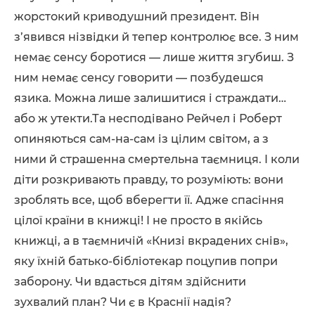
жорстокий криводушний президент. Він
з’явився нізвідки й тепер контролює все. З ним
немає сенсу боротися — лише життя згубиш. З
ним немає сенсу говорити — позбудешся
язика. Можна лише залишитися і страждати…
або ж утекти.Та несподівано Рейчел і Роберт
опиняються сам-на-сам із цілим світом, а з
ними й страшенна смертельна таємниця. І коли
діти розкривають правду, то розуміють: вони
зроблять все, щоб вберегти її. Адже спасіння
цілої країни в книжці! І не просто в якійсь
книжці, а в таємничій «Книзі вкрадених снів»,
яку їхній батько-бібліотекар поцупив попри
заборону. Чи вдасться дітям здійснити
зухвалий план? Чи є в Краснії надія?