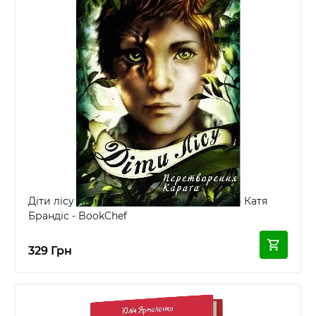
Діти лісу Книга 1: Перетворення Караґа - Катя
Брандіс - BookChef
329 Грн