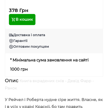
378 Грн
В кошик
Доставка і оплата
Гарантії
Оптовим покупцям
* Мінімальна сума замовлення на сайті
1000 грн
Опис
Книга вкрадених снів - Девід Фарр -
Ранок
У Рейчел і Роберта нудне сіре життя. Власне, як
і в усіх у країні Краснії, бо там править