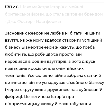
Опис
Шлях майстра Історія сімейної
британської фірми, що стала світовим брендом
- Джо Фостер - Наш формат
Засновник Reebok не любив ні бігати, ні шити
взуття. Як же йому вдалося створити успішний
бізнес? Бізнес-тренери ж кажуть, що треба
любити те, що робиш! Усе просто: він
народився в родині взуттярів, а його дідусь
навіть шив кросівки для олімпійських
чемпіонів. Усе складно: війна забрала статки й
дитинство, він не успадкував сімейного бізнесу
і через скруту жив з дружиною на зруйнованій
фабриці. Це нетипова історія про
підприємницьку жилку й масштабування