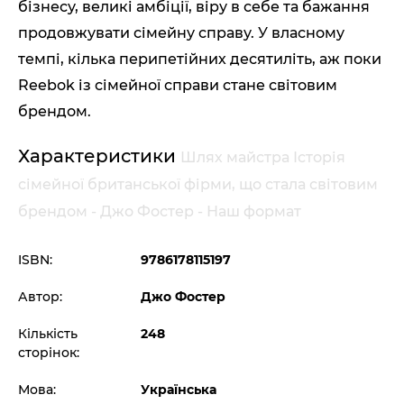
бізнесу, великі амбіції, віру в себе та бажання
продовжувати сімейну справу. У власному
темпі, кілька перипетійних десятиліть, аж поки
Reebok із сімейної справи стане світовим
брендом.
Характеристики
Шлях майстра Історія
сімейної британської фірми, що стала світовим
брендом - Джо Фостер - Наш формат
ISBN:
9786178115197
Автор:
Джо Фостер
Кількість
248
сторінок:
Мова:
Українська