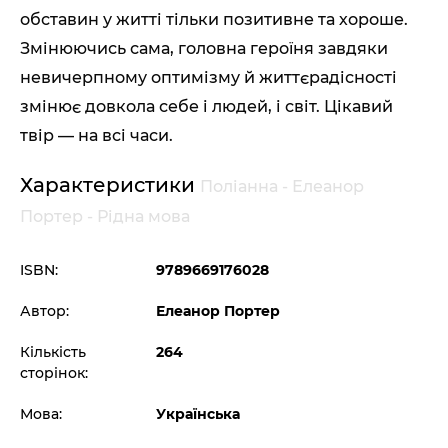
обставин у житті тільки позитивне та хороше.
Змінюючись сама, головна героїня завдяки
невичерпному оптимізму й життєрадісності
змінює довкола себе і людей, і світ. Цікавий
твір — на всі часи.
Характеристики
Поліанна - Елеанор
Портер - Рідна мова
ISBN:
9789669176028
Автор:
Елеанор Портер
Кількість
264
сторінок:
Мова:
Українська