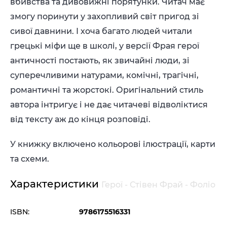
вбивства та дивовижні порятунки. Читач має
змогу поринути у захопливий світ пригод зі
сивої давнини. І хоча багато людей читали
грецькі міфи ще в школі, у версії Фрая герої
античності постають, як звичайні люди, зі
суперечливими натурами, комічні, трагічні,
романтичні та жорстокі. Оригінальний стиль
автора інтригує і не дає читачеві відволіктися
від тексту аж до кінця розповіді.
У книжку включено кольорові ілюстрації, карти
та схеми.
Характеристики
Герої - Стівен Фрай - Фоліо
ISBN:
9786175516331