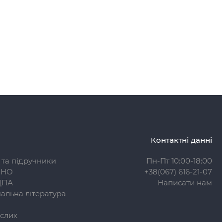
Контактні данні
 та підручники
Пн-Пт 10:00-18:00
ЗНО
+38(067) 616-21-07
ДПА
Написати нам
альна література
слих