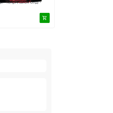
ди - Генрі Лайон Олді -