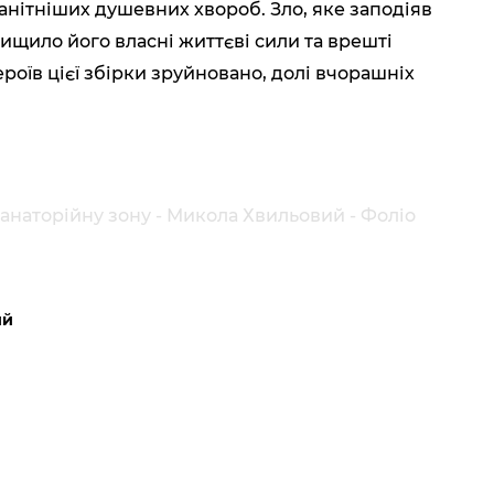
манітніших душевних хвороб. Зло, яке заподіяв
нищило його власні життєві сили та врешті
роїв цієї збірки зруйновано, долі вчорашніх
санаторійну зону - Микола Хвильовий - Фоліо
ий