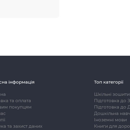
сна інформація
Топ категорії
вна
Шкільні зошити
вка та оплата
Підготовка до 
вим покупцям
Підготовка до 
нас
Дошкільна навч
тії
Іноземні мови
ка та захист даних
Книги для доро