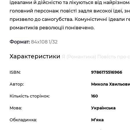
ідеалами й дійсністю та лікуються від найрізно
головний персонаж повісті задля високої ідеї, з
призвело до самогубства. Комуністичні ідеали ге
романтиків революції понівечено.
Формат:
84х108 1/32
Характеристики
Я (Романтика) Повість про 
ISBN:
9786175516966
Автор:
Микола Хвильов
Кількість сторінок:
160
Мова:
Українська
Обкладинка:
М’яка