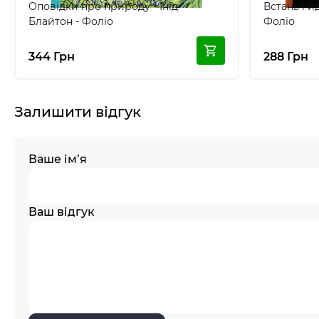
Оповідки про природу - Інід
Встань і й
Блайтон - Фоліо
Фоліо
344 Грн
288 Грн
Залишити відгук
Ваше ім’я
Ваш відгук