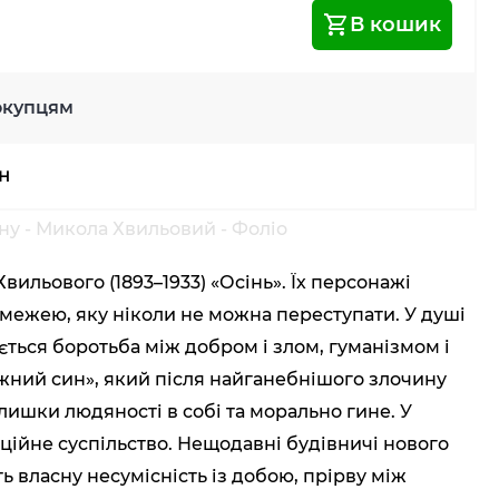
В кошик
окупцям
рн
ону - Микола Хвильовий - Фоліо
вильового (1893–1933) «Осінь». Їх персонажі
 межею, яку ніколи не можна переступати. У душі
ється боротьба між добром і злом, гуманізмом і
тежний син», який після найганебнішого злочину
ишки людяності в собі та морально гине. У
ційне суспільство. Нещодавні будівничі нового
 власну несумісність із добою, прірву між