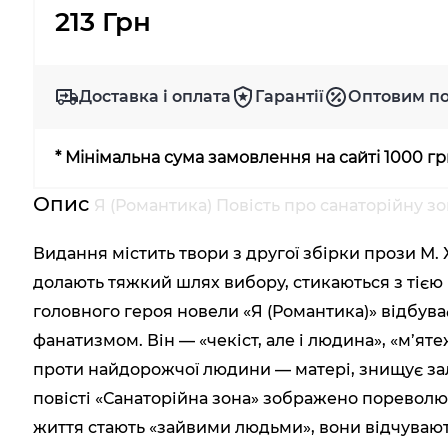
213 Грн
Доставка і оплата
Гарантії
Оптовим п
* Мінімальна сума замовлення на сайті 1000 г
Опис
Я (Романтика) Повість про санаторійну з
Видання містить твори з другої збірки прози М. Х
долають тяжкий шлях вибору, стикаються з тією
головного героя новели «Я (Романтика)» відбува
фанатизмом. Він — «чекіст, але і людина», «м’я
проти найдорожчої людини — матері, знищує зал
повісті «Санаторійна зона» зображено пореволю
життя стають «зайвими людьми», вони відчувають