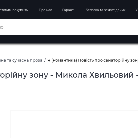
птовим покупцям
Про нас
Гарантії
Безпека та захист даних
У
на та сучасна проза
Я (Романтика) Повість про санаторійну зон
торійну зону - Микола Хвильовий 