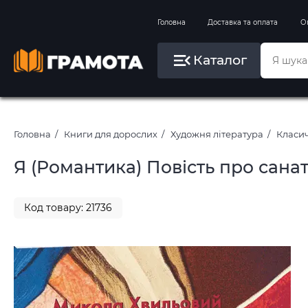
Вправи на зимові канікули
Головна
Доставка та оплата
О
Літо, пляж, плавання, басейни
Каталог
Картини за номерами
Головна
Книги для дорослих
Художня література
Класич
Я (Романтика) Повість про сана
Код товару: 21736