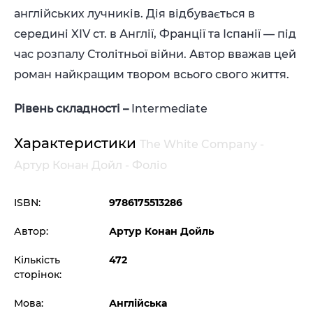
англійських лучників. Дія відбувається в
середині XIV ст. в Англії, Франції та Іспанії — під
час розпалу Столітньої війни. Автор вважав цей
роман найкращим твором всього свого життя.
Рівень складності
–
Intermediate
Характеристики
The White Company -
Артур Конан Дойл - Фоліо
ISBN:
9786175513286
Автор:
Артур Конан Дойль
Кількість
472
сторінок:
Мова:
Англійська