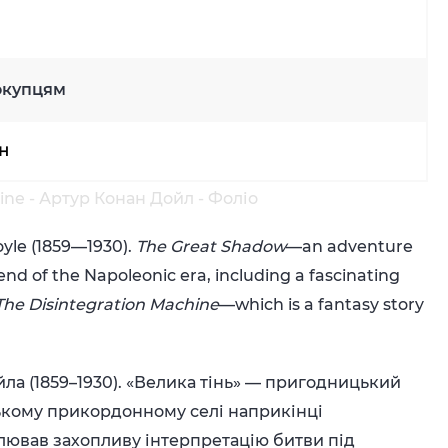
окупцям
рн
ine - Артур Конан Дойл - Фоліо
yle (1859—1930).
The Great Shadow
—an adventure
 end of the Napoleonic era, including a fascinating
The Disintegration Machine
—which is a fantasy story
ла (1859–1930). «Велика тінь» — пригодницький
ському прикордонному селі наприкінці
лював захопливу інтерпретацію битви під