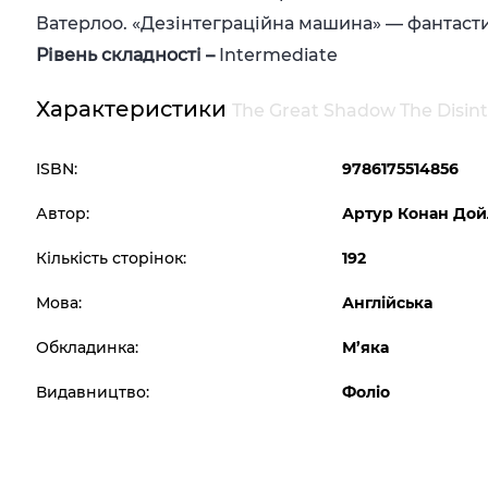
Ватерлоо. «Дезінтеграційна машина» — фантаст
Рівень
складності
–
Intermediate
Характеристики
The Great Shadow The Disin
ISBN:
9786175514856
Автор:
Артур Конан Дой
Кількість сторінок:
192
Мова:
Англійська
Обкладинка:
М’яка
Видавництво:
Фоліо