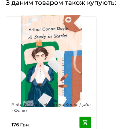
З даним товаром також купують:
A Study in Scarlet - Артур Конан Дойл
- Фоліо
176 Грн