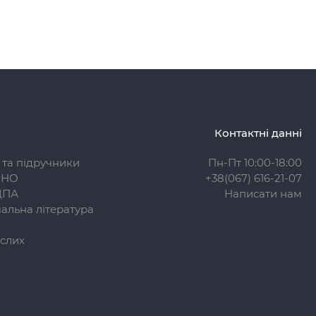
Контактні данні
 та підручники
Пн-Пт 10:00-18:00
ЗНО
+38(067) 616-21-07
ДПА
Написати нам
альна література
слих