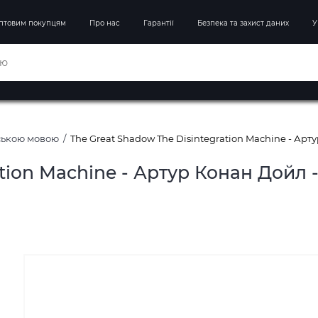
птовим покупцям
Про нас
Гарантії
Безпека та захист даних
У
йською мовою
The Great Shadow The Disintegration Machine - Арт
tion Machine - Артур Конан Дойл 