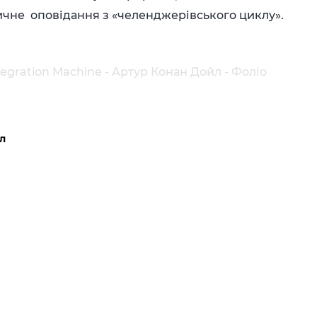
ичне оповідання з «челенджерівського циклу».
tegration Machine - Артур Конан Дойл - Фоліо
л