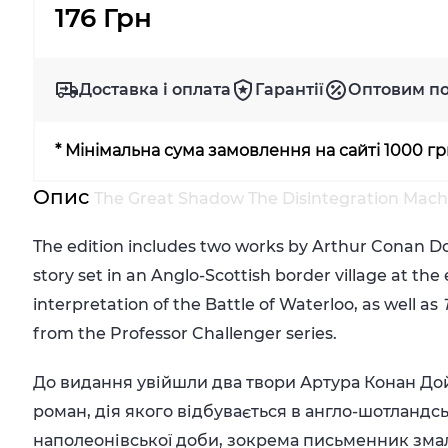
176 Грн
Доставка і оплата
Гарантії
Оптовим п
* Мінімальна сума замовлення на сайті 1000 г
Опис
The Great Shadow The Disintegration Mach
The edition includes two works by Arthur Conan Do
story set in an Anglo-Scottish border village at the
interpretation of the Battle of Waterloo, as well as
from the Professor Challenger series.
До видання увійшли два твори Артура Конан Дой
роман, дія якого відбувається в англо-шотланд
наполеонівської доби, зокрема письменник зма