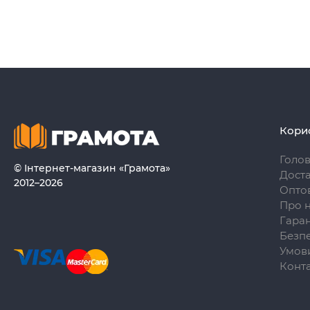
Кори
Голо
© Інтернет-магазин «Грамота»
Доста
2012–2026
Опто
Про 
Гаран
Безпе
Умови
Конт