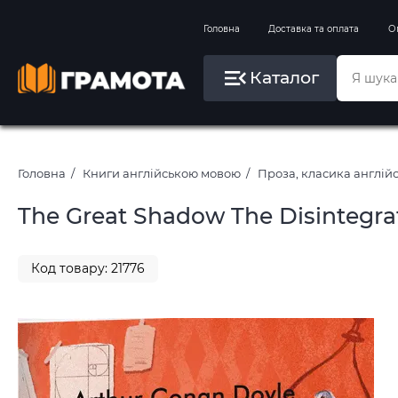
Вправи на зимові канікули
Головна
Доставка та оплата
О
Літо, пляж, плавання, басейни
Каталог
Картини за номерами
Головна
Книги англійською мовою
Проза, класика англі
The Great Shadow The Disintegra
Код товару: 21776