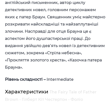
англійський письменник, автор циклу
детективних новел, головним персонажем
яких є патер Браун. Священник уміє майстерно
розкривати найскладніші та найзаплутаніші
злочини. Насправді для отця Брауна це є
аспектом його душпастирської праці. До
видання увійшло дев’ять новел із детективним
сюжетом, зокрема «Стріла небесна»,
«Прокляття золотого хреста», «Казочка патера
Брауна».
Рівень складності
–
Intermediate
Характеристики
The Fairy Tale of Father
Brown - Гілберт Кіт Честертон - Фоліо