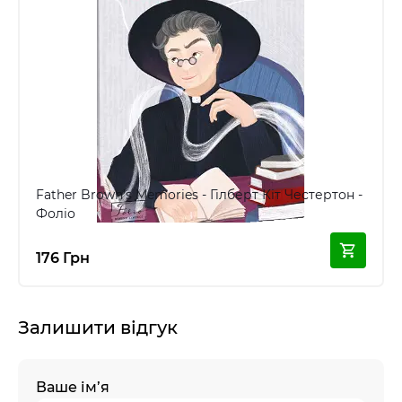
Father Brown’s Memories - Гілберт Кіт Честертон -
Фоліо
176 Грн
Залишити відгук
Ваше ім’я