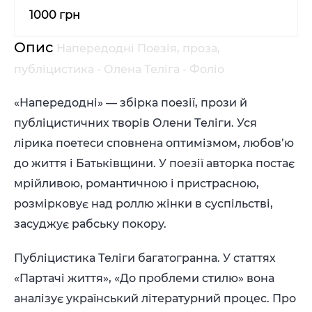
1000 грн
Опис
Напередодні Поезія, проза,
публіцистика - Олена Теліга - Фоліо
«Напередодні» ― збірка поезії, прози й
публіцистичних творів Олени Теліги. Уся
лірика поетеси сповнена оптимізмом, любов’ю
до життя і Батьківщини. У поезії авторка постає
мрійливою, романтичною і пристрасною,
розмірковує над роллю жінки в суспільстві,
засуджує рабську покору.
Публіцистика Теліги багатогранна. У статтях
«Партачі життя», «До проблеми стилю» вона
аналізує український літературний процес. Про