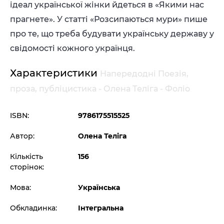
ідеал української жінки йдеться в «Якими нас
прагнете». У статті «Розсипаються мури» пише
про те, що треба будувати українську державу у
свідомості кожного українця.
Характеристики
Напередодні Поезія,
проза, публіцистика - Олена Теліга - Фоліо
ISBN:
9786175515525
Автор:
Олена Теліга
Кількість
156
сторінок:
Мова:
Українська
Обкладинка:
Інтегральна