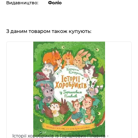
Видавництво:
Фоліо
З даним товаром також купують:
Історії хоробриків із Горішкових Плавнів -