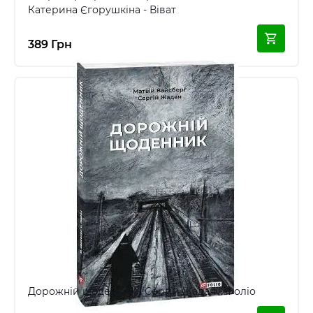
Катерина Єгорушкіна - Віват
389 Грн
Дорожній щоденник - Сергій Жадан - Фоліо