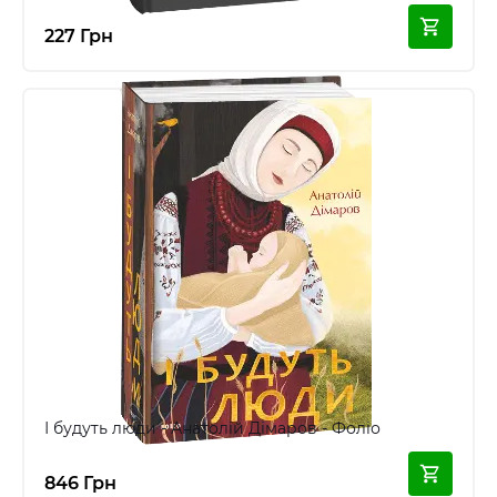
227 Грн
І будуть люди - Анатолій Дімаров - Фоліо
846 Грн