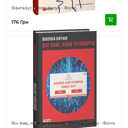
Фантазіус - Голді Кноуп - Фоліо
176 Грн
Він знає, коли ти помреш - Віоліна Ситнік - Фоліо