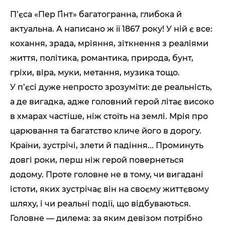
П’єса «Пер Ґінт» багатогранна, глибока й
актуальна. А написано ж її 1867 року! У ній є все:
кохання, зрада, мріяння, зіткнення з реаліями
життя, політика, романтика, природа, бунт,
гріхи, віра, муки, метання, музика тощо.
У п’єсі дуже непросто зрозуміти: де реальність,
а де вигадка, адже головний герой літає високо
в хмарах частіше, ніж стоїть на землі. Мрія про
царювання та багатство кличе його в дорогу.
Країни, зустрічі, злети й падіння... Проминуть
довгі роки, перш ніж герой повернеться
додому. Проте головне не в тому, чи вигадані
істоти, яких зустрічає він на своєму життєвому
шляху, і чи реальні події, що відбуваються.
Головне — дилема: за яким девізом потрібно