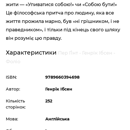
жити — «Упиватися собою!» чи «Собою бути!»
Це філософська притча про людину, яка все
життя прожила марно, був «ні грішником, і не
праведником», і тільки під кінець свого шляху
він розуміє цю правду.
Характеристики
Пер Ґінт - Генрік Ібсен -
Фоліо
ISBN:
9789660394698
Автор:
Генрік Ібсен
Кількість
252
сторінок:
Мова:
Англійська