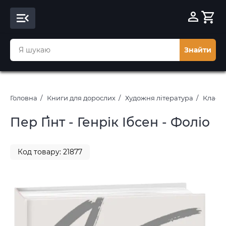
Знайти
Головна
Книги для дорослих
Художня література
Класич
Пер Ґінт - Генрік Ібсен - Фоліо
Код товару: 21877