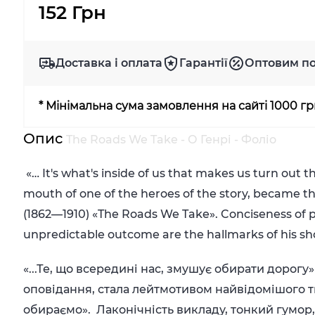
152 Грн
Доставка і оплата
Гарантії
Оптовим п
* Мінімальна сума замовлення на сайті 1000 г
Опис
The Roads We Take - О Генрі - Фоліо
«… It's what's inside of us that makes us turn ou
mouth of one of the heroes of the story, became th
(1862—1910) «The Roads We Take». Conciseness of p
unpredictable outcome are the hallmarks of his sh
«...Те, що всередині нас, змушує обирати дорогу»
оповідання, стала лейтмотивом найвідомішого тв
обираємо». Лаконічність викладу, тонкий гумор