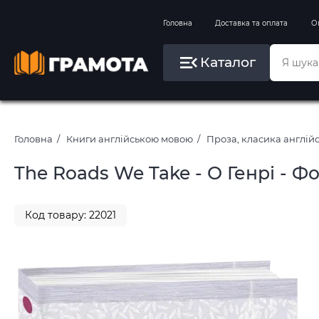
Вправи на зимові канікули
Головна
Доставка та оплата
О
Літо, пляж, плавання, басейни
Каталог
Картини за номерами
Головна
Книги англійською мовою
Проза, класика англі
The Roads We Take - О Генрі - Фо
Код товару: 22021