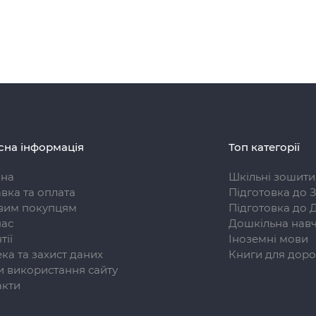
сна інформація
Топ категорії
вна
Шкільні зошити
вка та оплата
Підготовка до 
вим покупцям
Підготовка до 
нас
Дошкільна навч
тії
Іноземні мови
ка та захист даних
Книги для доро
 використання сайту
акти