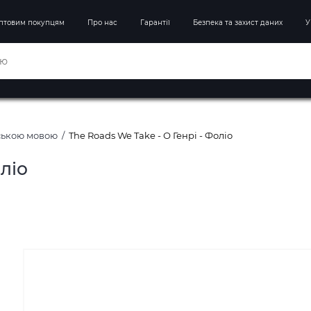
птовим покупцям
Про нас
Гарантії
Безпека та захист даних
У
йською мовою
The Roads We Take - О Генрі - Фоліо
ліо