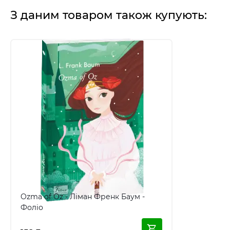
З даним товаром також купують:
Ozma of Oz - Ліман Френк Баум -
Фоліо