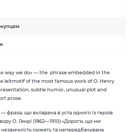
окупцям
рн
t the way we do» — the phrase embedded in the
e leitmotif of the most famous work of O. Henry
resentation, subtle humor, unusual plot and
ort prose.
 — фраза, що вкладена в уста одного із героїв
ору О. Генрі (1862—1910) «Дороги, що ми
, незвичність сюжету та непередбачувана