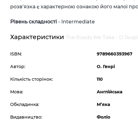
розв’язка є характерною ознакою його малої про
Рівень складності
- Intermediate
Характеристики
The Roads We Take - О Генрі
ISBN:
9789660393967
Автор:
О. Генрі
Кількість сторінок:
110
Мова:
Англійська
Обкладинка:
М’яка
Видавництво:
Фоліо