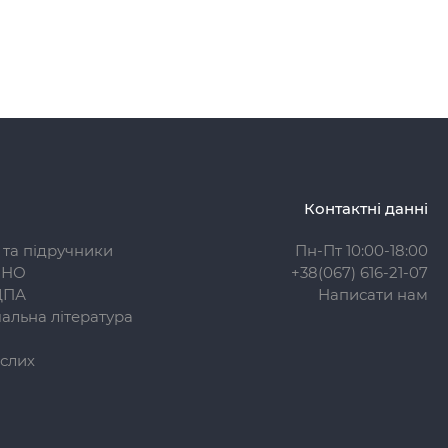
Контактні данні
 та підручники
Пн-Пт 10:00-18:00
ЗНО
+38(067) 616-21-07
ДПА
Написати нам
альна література
слих