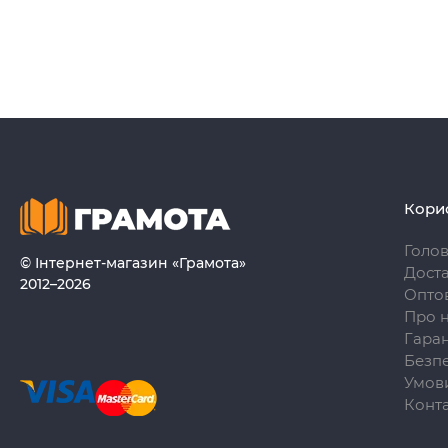
Кори
Голо
© Інтернет-магазин «Грамота»
Доста
2012–2026
Опто
Про 
Гаран
Безпе
Умови
Конт