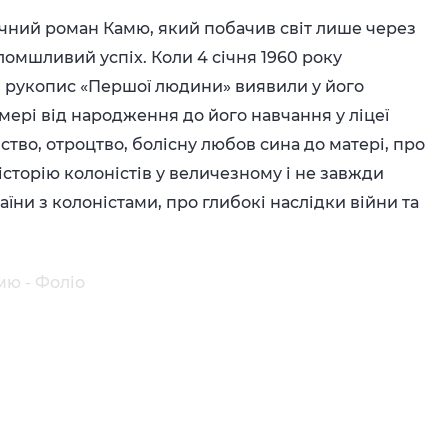
ний роман Камю, який побачив світ лише через
оломшливий успіх. Коли 4 січня 1960 року
й рукопис «Першої людини» виявили у його
мері від народження до його навчання у ліцеї
тво, отроцтво, болісну любов сина до матері, про
історію колоністів у величезному і не завжди
аїни з колоністами, про глибокі наслідки війни та
мю - Фоліо