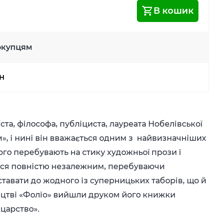
В кошик
окупцям
рн
та, філософа, публіциста, лауреата Нобелівської
м», і нині він вважається одним з найвизначніших
кого перебувають на стику художньої прози і
ися повністю незалежним, перебуваючи
ставати до жодного із суперницьких таборів, що й
ицтві «Фоліо» вийшли друком його книжки
 царство».