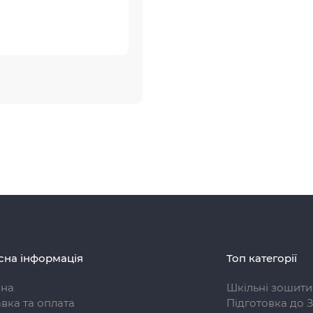
сна інформація
Топ категорії
вна
Шкільні зошити
вка та оплата
Підготовка до 