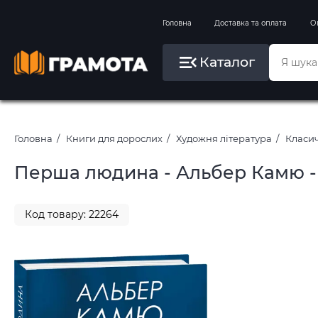
Вправи на зимові канікули
Головна
Доставка та оплата
О
Літо, пляж, плавання, басейни
Каталог
Картини за номерами
Головна
Книги для дорослих
Художня література
Класич
Перша людина - Альбер Камю -
Код товару: 22264