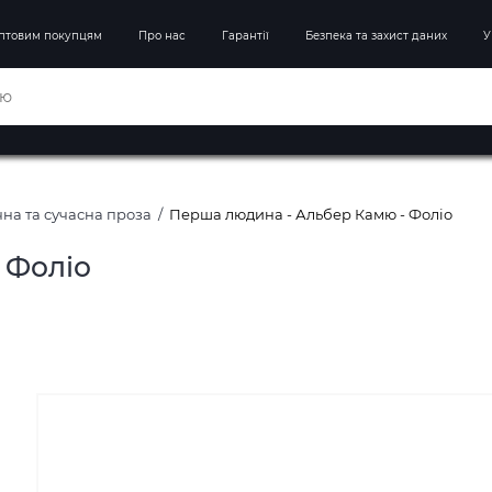
птовим покупцям
Про нас
Гарантії
Безпека та захист даних
У
на та сучасна проза
Перша людина - Альбер Камю - Фоліо
 Фоліо