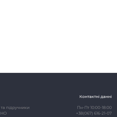
Контактні данні
 та підручники
Пн-Пт 10:00-18:00
ЗНО
+38(067) 616-21-07