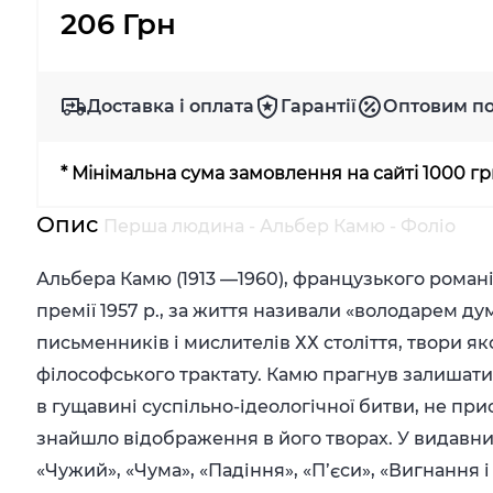
206 Грн
Доставка і оплата
Гарантії
Оптовим п
* Мінімальна сума замовлення на сайті 1000 г
Опис
Перша людина - Альбер Камю - Фоліо
Альбера Камю (1913 —1960), французького романіс
премії 1957 р., за життя називали «володарем ду
письменників і мислителів ХХ століття, твори я
філософського трактату. Камю прагнув залишат
в гущавині суспільно-ідеологічної битви, не при
знайшло відображення в його творах. У видавн
«Чужий», «Чума», «Падіння», «П’єси», «Вигнання і