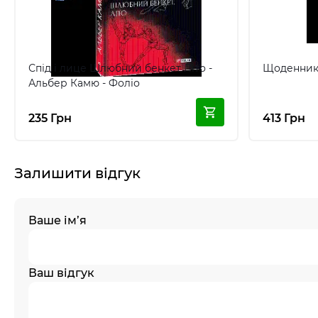
Спід і лице Шлюбний бенкет Літо -
Щоденники
Альбер Камю - Фоліо
235 Грн
413 Грн
Залишити відгук
Ваше ім’я
Ваш відгук