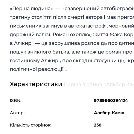
«Перша людина» — незавершений автобіографіч
третину століття після смерті автора і мав приг
письменник загинув в автокатастрофі, чорнови
дорожній валізі. Роман охоплює життя Жака Кор
в Алжирі — це зворушлива розповідь про дитинс
пошук зниклого батька, але також це роман про 
гостинному Алжирі, про складні стосунки цієї кр
політичної революції…
Характеристики
Перша людина - Альбер Ка
ISBN:
9789660394124
Автор:
Альбер Камю
Кількість сторінок:
256